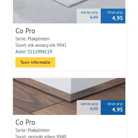
Advies prijs
Onze prijs
5,99
4,95
Co Pro
Serie: Plakplinten
Soort: eik annacy eik 9941
Artnr: 5111994119
Toon informatie
Advies prijs
Onze prijs
5,99
4,95
Co Pro
Serie: Plakplinten
Soort: gerookt eiken 9940