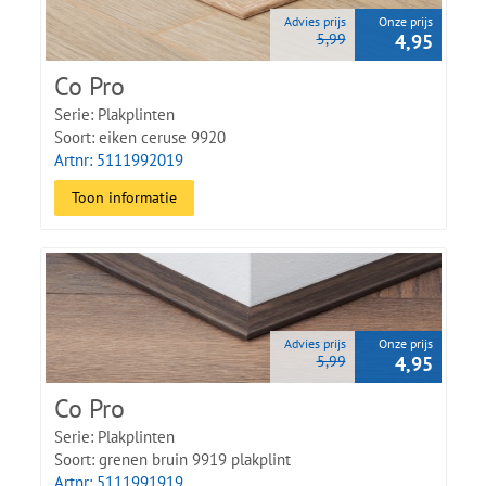
Advies prijs
Onze prijs
5,99
4,95
Co Pro
Serie: Plakplinten
Soort: eiken ceruse 9920
Artnr: 5111992019
Toon informatie
Advies prijs
Onze prijs
5,99
4,95
Co Pro
Serie: Plakplinten
Soort: grenen bruin 9919 plakplint
Artnr: 5111991919