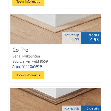
Toon informatie
Advies prijs
Onze prijs
5,99
4,95
Co Pro
Serie: Plakplinten
Soort: eiken wild 8659
Artnr: 5111865919
Toon informatie
Advies prijs
Onze prijs