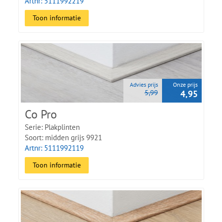
Artnr: 5111992219
Toon informatie
Advies prijs
Onze prijs
5,99
4,95
Co Pro
Serie: Plakplinten
Soort: midden grijs 9921
Artnr: 5111992119
Toon informatie