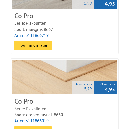
5,99
4,95
Co Pro
Serie: Plakplinten
Soort: muisgrijs 8662
Artnr: 5111866219
Toon informatie
Advies prijs
Onze prijs
5,99
4,95
Co Pro
Serie: Plakplinten
Soort: grenen rustiek 8660
Artnr: 5111866019