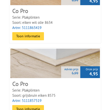
5,99
4,95
Co Pro
Serie: Plakplinten
Soort: eiken wit olie 8634
Artnr: 5111863419
Toon informatie
Advies prijs
Onze prijs
5,99
4,95
Co Pro
Serie: Plakplinten
Soort: grijsbruin eiken 8575
Artnr: 5111857519
Toon informatie