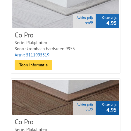
Advies prijs
Onze prijs
5,99
4,95
Co Pro
Serie: Plakplinten
Soort: krombach hardsteen 9955
Artnr: 5111995519
Toon informatie
Advies prijs
Onze prijs
5,99
4,95
Co Pro
Serie: Plakplinten