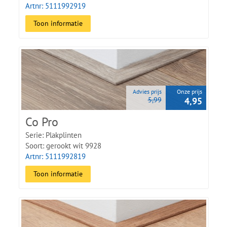
Artnr: 5111992919
Toon informatie
Advies prijs
Onze prijs
5,99
4,95
Co Pro
Serie: Plakplinten
Soort: gerookt wit 9928
Artnr: 5111992819
Toon informatie