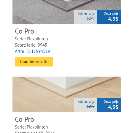
Advies prijs
Onze prijs
5,99
4,95
Co Pro
Serie: Plakplinten
Soort: lerici 9945
Artnr: 5111994519
Toon informatie
Advies prijs
Onze prijs
5,99
4,95
Co Pro
Serie: Plakplinten