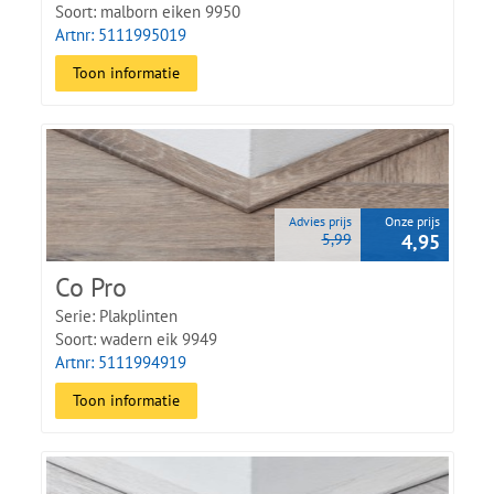
Soort: malborn eiken 9950
Artnr: 5111995019
Toon informatie
Advies prijs
Onze prijs
5,99
4,95
Co Pro
Serie: Plakplinten
Soort: wadern eik 9949
Artnr: 5111994919
Toon informatie