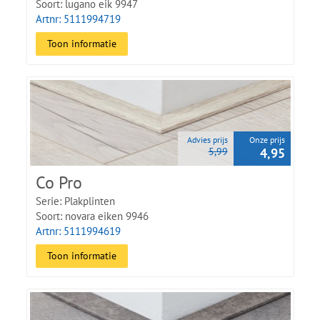
Soort: lugano eik 9947
Artnr: 5111994719
Toon informatie
Advies prijs
Onze prijs
5,99
4,95
Co Pro
Serie: Plakplinten
Soort: novara eiken 9946
Artnr: 5111994619
Toon informatie