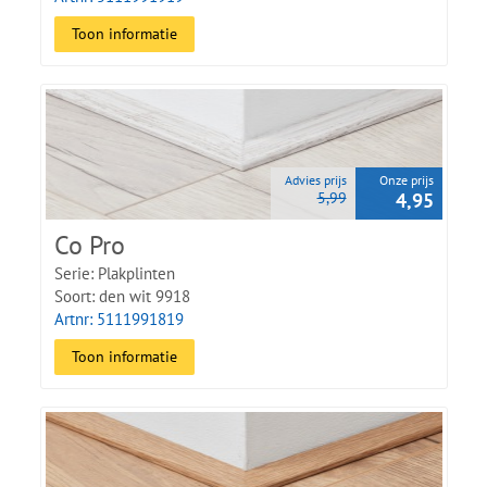
Toon informatie
Advies prijs
Onze prijs
5,99
4,95
Co Pro
Serie: Plakplinten
Soort: den wit 9918
Artnr: 5111991819
Toon informatie