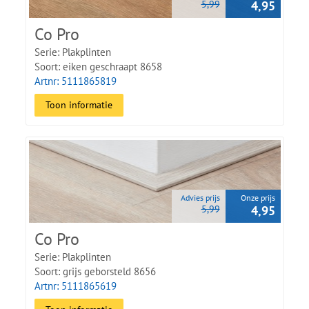
5,99
4,95
Co Pro
Serie: Plakplinten
Soort: eiken geschraapt 8658
Artnr: 5111865819
Toon informatie
Advies prijs
Onze prijs
5,99
4,95
Co Pro
Serie: Plakplinten
Soort: grijs geborsteld 8656
Artnr: 5111865619