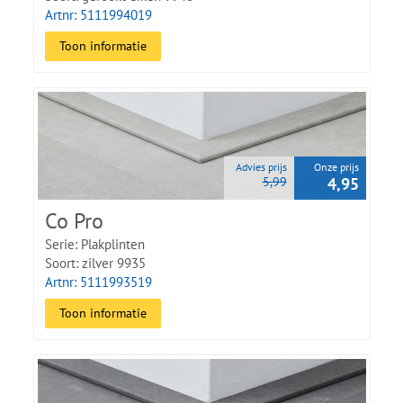
Artnr: 5111994019
Toon informatie
Advies prijs
Onze prijs
5,99
4,95
Co Pro
Serie: Plakplinten
Soort: zilver 9935
Artnr: 5111993519
Toon informatie