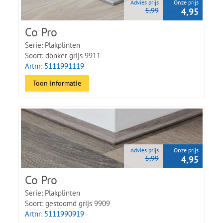
Advies prijs
Onze prijs
5,99
4,95
Co Pro
Serie: Plakplinten
Soort: donker grijs 9911
Artnr: 5111991119
Toon informatie
Advies prijs
Onze prijs
5,99
4,95
Co Pro
Serie: Plakplinten
Soort: gestoomd grijs 9909
Artnr: 5111990919