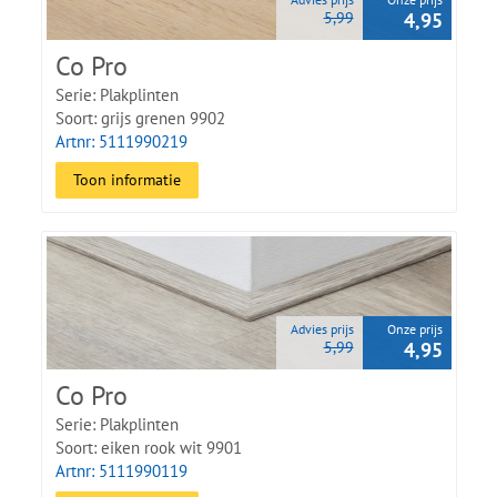
5,99
4,95
Co Pro
Serie: Plakplinten
Soort: grijs grenen 9902
Artnr: 5111990219
Toon informatie
Advies prijs
Onze prijs
5,99
4,95
Co Pro
Serie: Plakplinten
Soort: eiken rook wit 9901
Artnr: 5111990119