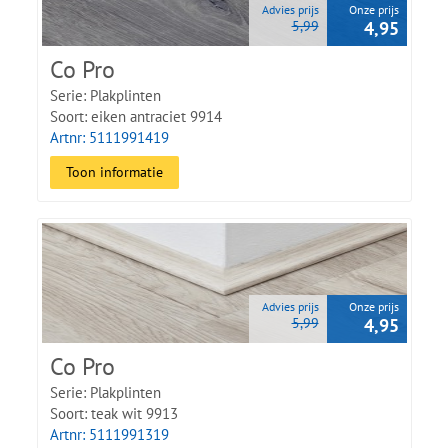
Advies prijs
Onze prijs
5,99
4,95
Co Pro
Serie: Plakplinten
Soort: eiken antraciet 9914
Artnr: 5111991419
Toon informatie
Advies prijs
Onze prijs
5,99
4,95
Co Pro
Serie: Plakplinten
Soort: teak wit 9913
Artnr: 5111991319