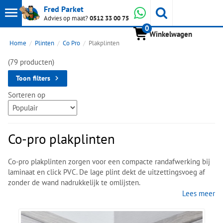
Toon
Whatsapp
Fred Parket
Zoeken
Advies op maat?
0512 33 00 75
0
hoofdmenu
Winkelwagen
Home
Plinten
Co Pro
Plakplinten
(79 producten)
Toon filters
Sorteren op
Co-pro plakplinten
Co-pro plakplinten zorgen voor een compacte randafwerking bij
laminaat en click PVC. De lage plint dekt de uitzettingsvoeg af
zonder de wand nadrukkelijk te omlijsten.
Lees meer
Met een kleurpassende uitvoering ontstaat een rustige
aansluiting tussen vloer en wand.