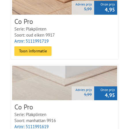
Advies prijs
Onze prijs
5,99
4,95
Co Pro
Serie: Plakplinten
Soort: oud eiken 9917
Artnr: 5111991719
Toon informatie
Advies prijs
Onze prijs
5,99
4,95
Co Pro
Serie: Plakplinten
Soort: manhattan 9916
Artnr: 5111991619