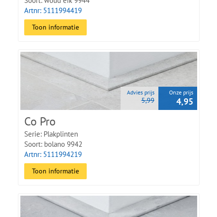
Soort: woud eik 9944
Artnr: 5111994419
Toon informatie
Advies prijs
Onze prijs
5,99
4,95
Co Pro
Serie: Plakplinten
Soort: bolano 9942
Artnr: 5111994219
Toon informatie