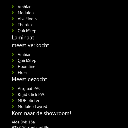
Ambiant
Moduleo
VivaFloors
Therdex
QuickStep
Laminaat
meest verkocht:
Ambiant
QuickStep
Hoomline
Floer
Meest gezocht:
Visgraat PVC
Rigid Click PVC
MDF plinten
Moduleo Layred
Kom naar de showroom!
Alde Dyk 18a
9288 XC Kootstertille