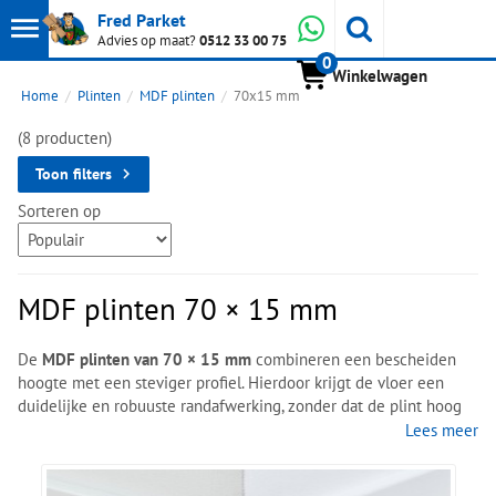
Toon
Whatsapp
Fred Parket
Zoeken
Advies op maat?
0512 33 00 75
0
hoofdmenu
Winkelwagen
Home
Plinten
MDF plinten
70x15 mm
(8 producten)
Toon filters
Sorteren op
MDF plinten 70 × 15 mm
De
MDF plinten van 70 × 15 mm
combineren een bescheiden
hoogte met een steviger profiel. Hierdoor krijgt de vloer een
duidelijke en robuuste randafwerking, zonder dat de plint hoog
tegen de wand oploopt.
Lees meer
De lengtes zijn
2400 mm
lang en worden per stuk verkocht.
Binnen de serie zijn verschillende uitvoeringen en kleuren