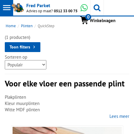
Toon
Whatsapp
Fred Parket
Zoeken
Advies op maat?
0512 33 00 75
0
hoofdmenu
Winkelwagen
Home
Plinten
QuickStep
(1 producten)
Toon filters
Sorteren op
Voor elke vloer een passende plint
Plakplinten
Kleur muurplinten
Witte MDF plinten
Lees meer
Bij PVC vloeren worden meestal Wit gefoliede MDF plinten op
de muur geplaatst ter bescherming van uw muur tijdens het
stofzuigen. Tevens draagt dit bij aan een strakke afwerking van