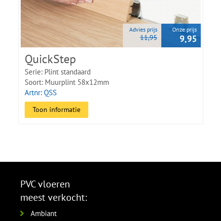
uw PVC of Vinyl vloer.Voor laminaat hebben we ook plakplinten
en muurplinten in goed bijpassende kleuren en voor sommige
merken zelfs True Matching plinten.
Advies prijs
Onze prijs
11,95
9,95
QuickStep
Serie: Plint standaard
Soort: Muurplint 58x12mm
Artnr: QSS
Toon informatie
PVC vloeren
meest verkocht:
Ambiant