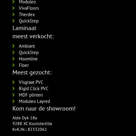
Moduleo
VivaFloors
Therdex
QuickStep
Laminaat
meest verkocht:
Ambiant
QuickStep
Hoomline
Floer
Meest gezocht:
Visgraat PVC
Rigid Click PVC
MDF plinten
Moduleo Layred
Kom naar de showroom!
Alde Dyk 18a
9288 XC Kootstertille
KvK.Nr.: 82332061