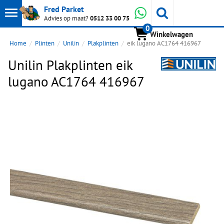
Toon
Whatsapp
Fred Parket
Zoeken
Advies op maat?
0512 33 00 75
0
hoofdmenu
Winkelwagen
Home
Plinten
Unilin
Plakplinten
eik lugano AC1764 416967
Unilin Plakplinten eik
lugano AC1764 416967