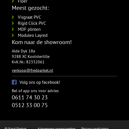
Floer
Meest gezocht:
Visgraat PVC
Rigid Click PVC
MDF plinten
Moduleo Layred
Kom naar de showroom!
Alde Dyk 18a
9288 XC Kootstertille
KvK.Nr.: 82332061
verkoop@fredparket.nl
Volg ons op facebook!
Bel of app ons voor advies
0611 74 30 23
0512 33 00 75
© Fred Parket
Algemene voorwaarden
Privacy verklaring