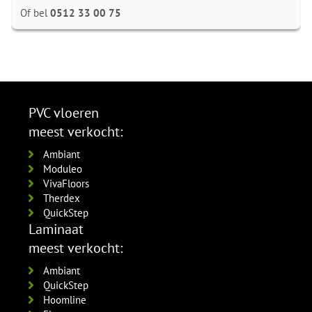
Of bel
0512 33 00 75
PVC vloeren
meest verkocht:
Ambiant
Moduleo
VivaFloors
Therdex
QuickStep
Laminaat
meest verkocht:
Ambiant
QuickStep
Hoomline