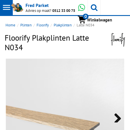
Toon
Whatsapp
Fred Parket
Zoeken
Advies op maat?
0512 33 00 75
0
hoofdmenu
Winkelwagen
Home
Plinten
Floorify
Plakplinten
Latte N034
Floorify Plakplinten Latte
N034