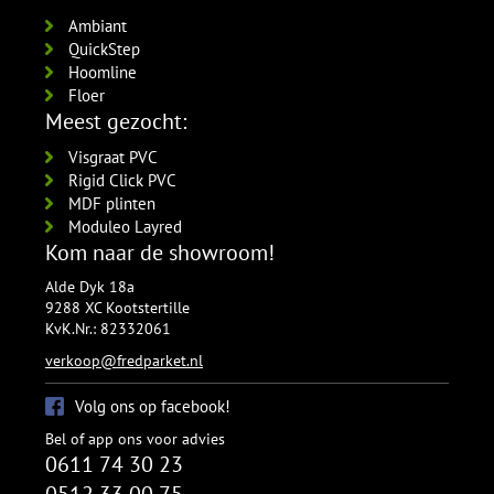
Ambiant
QuickStep
Hoomline
Floer
Meest gezocht:
Visgraat PVC
Rigid Click PVC
MDF plinten
Moduleo Layred
Kom naar de showroom!
Alde Dyk 18a
9288 XC Kootstertille
KvK.Nr.: 82332061
verkoop@fredparket.nl
Volg ons op facebook!
Bel of app ons voor advies
0611 74 30 23
0512 33 00 75