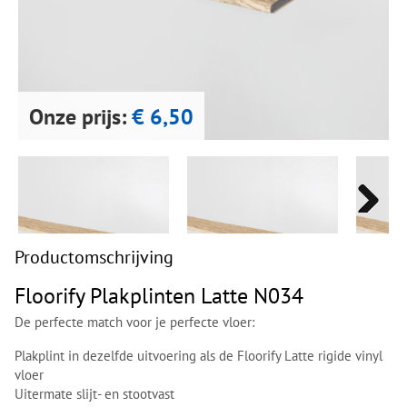
Next
Next
Onze prijs:
€ 6,50
Next
Next
Productomschrijving
Floorify Plakplinten Latte N034
De perfecte match voor je perfecte vloer:
Plakplint in dezelfde uitvoering als de Floorify Latte rigide vinyl
vloer
Uitermate slijt- en stootvast