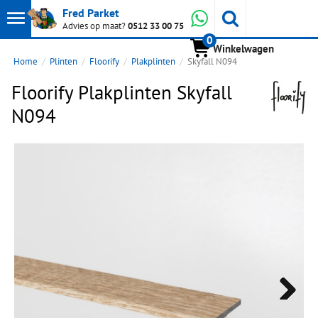
Toon
Whatsapp
Fred Parket
Zoeken
Advies op maat?
0512 33 00 75
0
hoofdmenu
Winkelwagen
Home
Plinten
Floorify
Plakplinten
Skyfall N094
Floorify Plakplinten Skyfall
N094