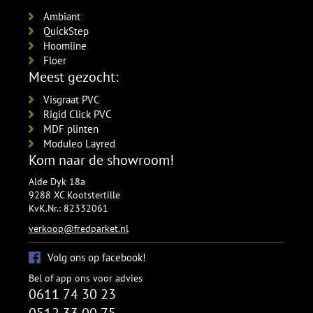
Ambiant
QuickStep
Hoomline
Floer
Meest gezocht:
Visgraat PVC
Rigid Click PVC
MDF plinten
Moduleo Layred
Kom naar de showroom!
Alde Dyk 18a
9288 XC Kootstertille
KvK.Nr.: 82332061
verkoop@fredparket.nl
Volg ons op facebook!
Bel of app ons voor advies
0611 74 30 23
0512 33 00 75