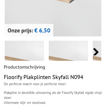
Next
Next
Onze prijs:
€ 6,50
Next
Next
Productomschrijving
Floorify Plakplinten Skyfall N094
De perfecte match voor je perfecte vloer:
Plakplint in dezelfde uitvoering als de Floorify Skyfall rigide vinyl
vloer
Uitermate slijt- en stootvast