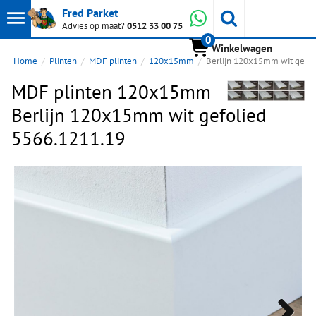
Toon
Whatsapp
Fred Parket
Zoeken
Advies op maat?
0512 33 00 75
0
hoofdmenu
Winkelwagen
Home
Plinten
MDF plinten
120x15mm
Berlijn 120x15mm wit gefol
MDF plinten 120x15mm
Berlijn 120x15mm wit gefolied
5566.1211.19