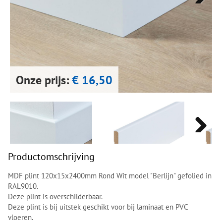
Next
Next
Onze prijs:
€ 16,50
Next
Next
Productomschrijving
MDF plint 120x15x2400mm Rond Wit model "Berlijn" gefolied in
RAL9010.
Deze plint is overschilderbaar.
Deze plint is bij uitstek geschikt voor bij laminaat en PVC
vloeren.