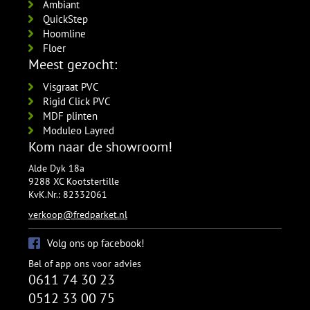
Ambiant
QuickStep
Hoomline
Floer
Meest gezocht:
Visgraat PVC
Rigid Click PVC
MDF plinten
Moduleo Layred
Kom naar de showroom!
Alde Dyk 18a
9288 XC Kootstertille
KvK.Nr.: 82332061
verkoop@fredparket.nl
Volg ons op facebook!
Bel of app ons voor advies
0611 74 30 23
0512 33 00 75