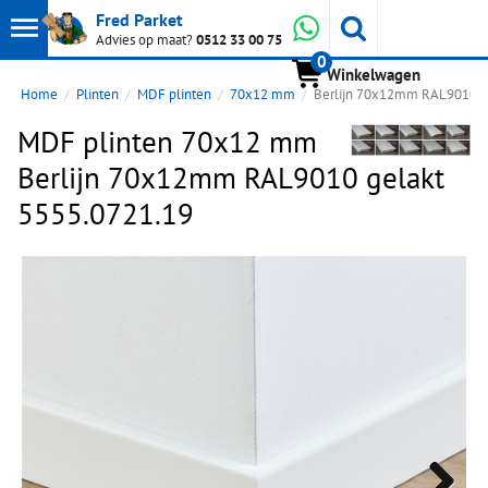
Toon
Whatsapp
Fred Parket
Zoeken
Advies op maat?
0512 33 00 75
0
hoofdmenu
Winkelwagen
Home
Plinten
MDF plinten
70x12 mm
Berlijn 70x12mm RAL9010 g
MDF plinten 70x12 mm
Berlijn 70x12mm RAL9010 gelakt
5555.0721.19