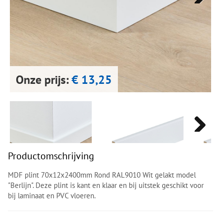
Next
Next
Onze prijs:
€ 13,25
Next
Next
Productomschrijving
MDF plint 70x12x2400mm Rond RAL9010 Wit gelakt model
"Berlijn". Deze plint is kant en klaar en bij uitstek geschikt voor
bij laminaat en PVC vloeren.