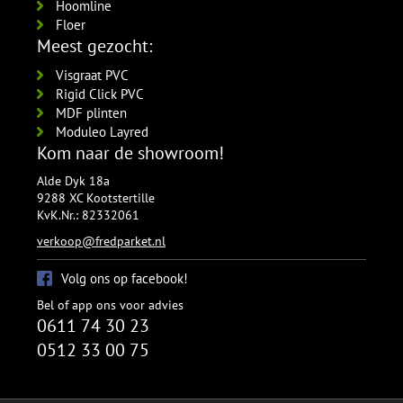
Hoomline
Floer
Meest gezocht:
Visgraat PVC
Rigid Click PVC
MDF plinten
Moduleo Layred
Kom naar de showroom!
Alde Dyk 18a
9288 XC Kootstertille
KvK.Nr.: 82332061
verkoop@fredparket.nl
Volg ons op facebook!
Bel of app ons voor advies
0611 74 30 23
0512 33 00 75