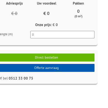
Adviesprijs
Uw voordeel
Pakken
0
€ 0
€ 0
(0 m²)
Onze prijs:
€ 0
engte (m)
Direct bestellen
Offerte aanvraag
Of bel
0512 33 00 75