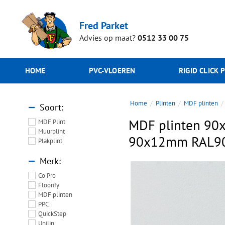
Fred Parket
Advies op maat?
0512 33 00 75
HOME
PVC-VLOEREN
RIGID CLICK 
Home
Plinten
MDF plinten
Soort
MDF plinten 90
MDF Plint
Muurplint
90x12mm RAL901
Plakplint
Merk
Co Pro
Floorify
MDF plinten
PPC
QuickStep
Unilin