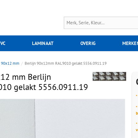
PVC
LAMINAAT
OVERIG
MERKE
90x12 mm
Berlijn 90x12mm RAL9010 gelakt 5556.0911.19
x12 mm Berlijn
0 gelakt 5556.0911.19
*
*
b
*
v