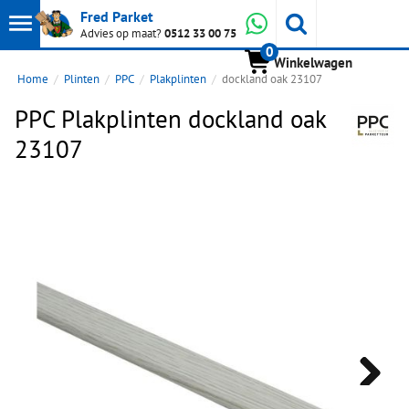
Toon
Whatsapp
Fred Parket
Zoeken
Advies op maat?
0512 33 00 75
0
hoofdmenu
Winkelwagen
Home
Plinten
PPC
Plakplinten
dockland oak 23107
PPC Plakplinten dockland oak
23107