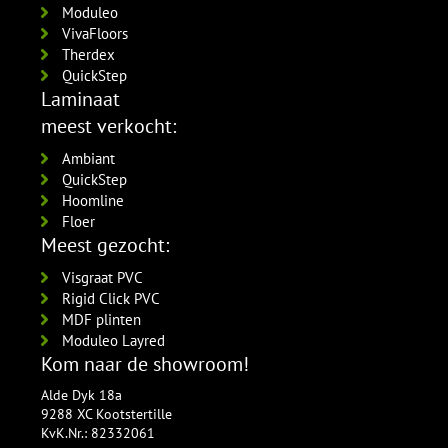
Moduleo
VivaFloors
Therdex
QuickStep
Laminaat
meest verkocht:
Ambiant
QuickStep
Hoomline
Floer
Meest gezocht:
Visgraat PVC
Rigid Click PVC
MDF plinten
Moduleo Layred
Kom naar de showroom!
Alde Dyk 18a
9288 XC Kootstertille
KvK.Nr.: 82332061