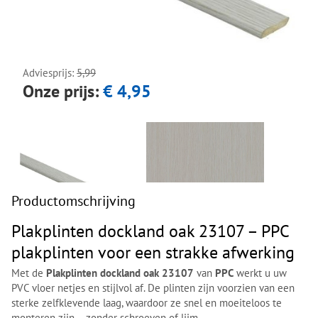
Next
Next
Adviesprijs:
5,99
Onze prijs:
€ 4,95
Productomschrijving
Plakplinten dockland oak 23107 – PPC
plakplinten voor een strakke afwerking
Met de
Plakplinten dockland oak 23107
van
PPC
werkt u uw
PVC vloer netjes en stijlvol af. De plinten zijn voorzien van een
sterke zelfklevende laag, waardoor ze snel en moeiteloos te
monteren zijn – zonder schroeven of lijm.