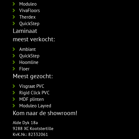
Moduleo
VivaFloors
Therdex
QuickStep
Laminaat
meest verkocht:
Ambiant
QuickStep
Hoomline
Floer
Meest gezocht:
Visgraat PVC
Rigid Click PVC
MDF plinten
Moduleo Layred
Kom naar de showroom!
Alde Dyk 18a
9288 XC Kootstertille
KvK.Nr.: 82332061