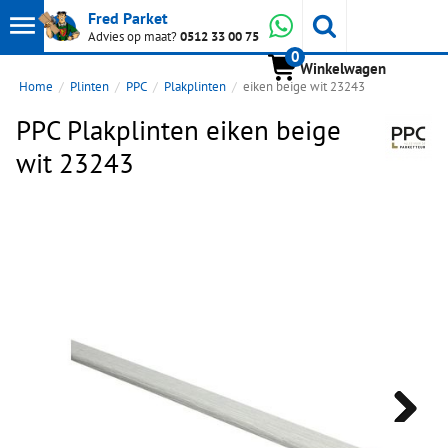
Toon
Whatsapp
Fred Parket
Zoeken
Advies op maat?
0512 33 00 75
0
hoofdmenu
Winkelwagen
Home
Plinten
PPC
Plakplinten
eiken beige wit 23243
PPC Plakplinten eiken beige
wit 23243