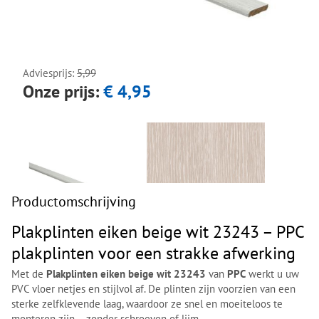
Next
Next
Adviesprijs:
5,99
Onze prijs:
€ 4,95
Productomschrijving
Plakplinten eiken beige wit 23243 – PPC
plakplinten voor een strakke afwerking
Met de
Plakplinten eiken beige wit 23243
van
PPC
werkt u uw
PVC vloer netjes en stijlvol af. De plinten zijn voorzien van een
sterke zelfklevende laag, waardoor ze snel en moeiteloos te
monteren zijn – zonder schroeven of lijm.