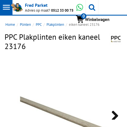
Toon
Whatsapp
Fred Parket
Zoeken
Advies op maat?
0512 33 00 75
0
hoofdmenu
Winkelwagen
Home
Plinten
PPC
Plakplinten
eiken kaneel 23176
PPC Plakplinten eiken kaneel
23176