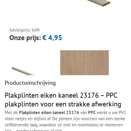
Next
Next
Adviesprijs:
5,99
Onze prijs:
€ 4,95
Productomschrijving
Plakplinten eiken kaneel 23176 – PPC
plakplinten voor een strakke afwerking
Met de
Plakplinten eiken kaneel 23176
van
PPC
werkt u uw PVC
vloer netjes en stijlvol af. De plinten zijn voorzien van een sterke
zelfklevende laag, waardoor ze snel en moeiteloos te monteren
zijn – zonder schroeven of lijm.