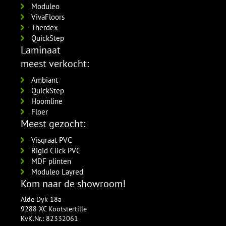
Moduleo
VivaFloors
Therdex
QuickStep
Laminaat
meest verkocht:
Ambiant
QuickStep
Hoomline
Floer
Meest gezocht:
Visgraat PVC
Rigid Click PVC
MDF plinten
Moduleo Layred
Kom naar de showroom!
Alde Dyk 18a
9288 XC Kootstertille
KvK.Nr.: 82332061