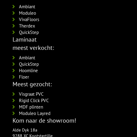
Ambiant
Moduleo
VivaFloors
Therdex
QuickStep
Laminaat
meest verkocht:
Ambiant
QuickStep
Hoomline
Floer
Meest gezocht:
Visgraat PVC
Rigid Click PVC
MDF plinten
Moduleo Layred
Kom naar de showroom!
Alde Dyk 18a
9288 XC Kootstertille