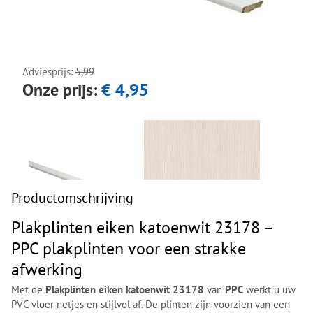
Next
Next
Adviesprijs:
5,99
Onze prijs:
€ 4,95
Productomschrijving
Plakplinten eiken katoenwit 23178 –
PPC plakplinten voor een strakke
afwerking
Met de
Plakplinten eiken katoenwit 23178
van
PPC
werkt u uw
PVC vloer netjes en stijlvol af. De plinten zijn voorzien van een