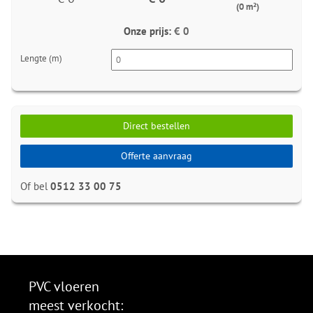
(0 m²)
Onze prijs:
€ 0
Lengte (m)
Direct bestellen
Offerte aanvraag
Of bel
0512 33 00 75
PVC vloeren
meest verkocht: