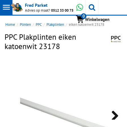
Toon
Whatsapp
Fred Parket
Zoeken
Advies op maat?
0512 33 00 75
0
hoofdmenu
Winkelwagen
Home
Plinten
PPC
Plakplinten
eiken katoenwit 23178
PPC Plakplinten eiken
katoenwit 23178