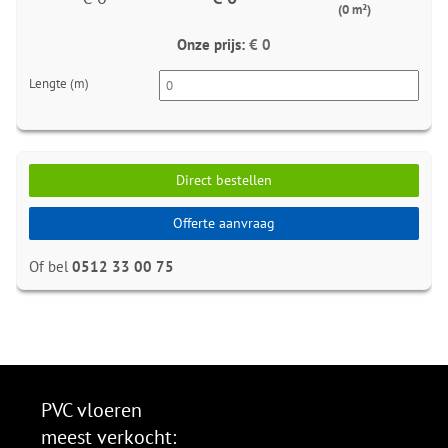
(0 m²)
Onze prijs:
€ 0
Lengte (m)
Direct bestellen
Offerte aanvraag
Of bel
0512 33 00 75
PVC vloeren
meest verkocht: