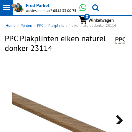
Toon
Whatsapp
Fred Parket
Zoeken
Advies op maat?
0512 33 00 75
0
hoofdmenu
Winkelwagen
Home
Plinten
PPC
Plakplinten
eiken naturel donker 23114
PPC Plakplinten eiken naturel
donker 23114