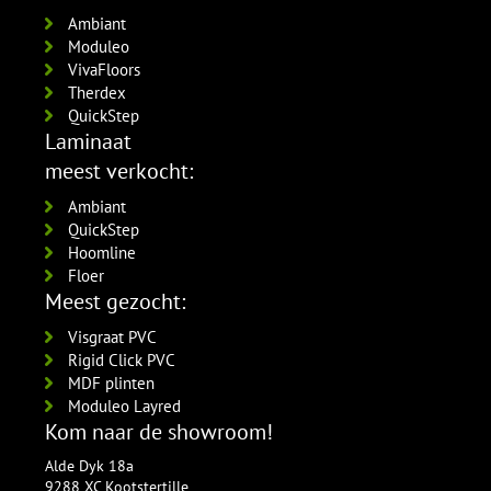
Ambiant
Moduleo
VivaFloors
Therdex
QuickStep
Laminaat
meest verkocht:
Ambiant
QuickStep
Hoomline
Floer
Meest gezocht:
Visgraat PVC
Rigid Click PVC
MDF plinten
Moduleo Layred
Kom naar de showroom!
Alde Dyk 18a
9288 XC Kootstertille