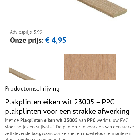
Next
Next
Adviesprijs:
5,99
Onze prijs:
€ 4,95
Productomschrijving
Plakplinten eiken wit 23005 – PPC
plakplinten voor een strakke afwerking
Met de
Plakplinten eiken wit 23005
van
PPC
werkt u uw PVC
vloer netjes en stijlvol af. De plinten zijn voorzien van een sterke
zelfklevende laag, waardoor ze snel en moeiteloos te monteren
zijn – zonder schroeven of lijm.