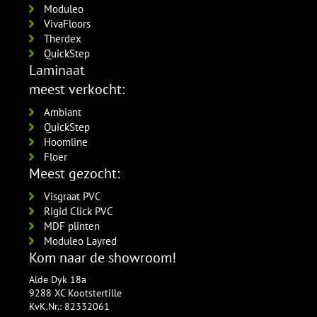
Moduleo
VivaFloors
Therdex
QuickStep
Laminaat
meest verkocht:
Ambiant
QuickStep
Hoomline
Floer
Meest gezocht:
Visgraat PVC
Rigid Click PVC
MDF plinten
Moduleo Layred
Kom naar de showroom!
Alde Dyk 18a
9288 XC Kootstertille
KvK.Nr.: 82332061