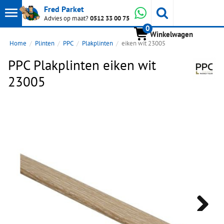
Toon
Whatsapp
Fred Parket
Zoeken
Advies op maat?
0512 33 00 75
0
hoofdmenu
Winkelwagen
Home
Plinten
PPC
Plakplinten
eiken wit 23005
PPC Plakplinten eiken wit
23005