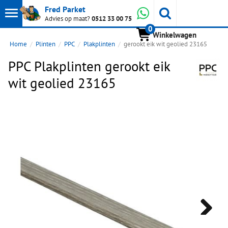
Toon
Whatsapp
Fred Parket
Zoeken
Advies op maat?
0512 33 00 75
0
hoofdmenu
Winkelwagen
Home
Plinten
PPC
Plakplinten
gerookt eik wit geolied 23165
PPC Plakplinten gerookt eik
wit geolied 23165