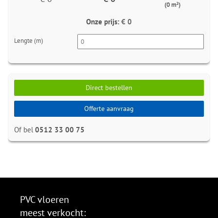
(0 m²)
Onze prijs:
€ 0
Lengte (m)
Direct bestellen
Offerte aanvraag
Of bel
0512 33 00 75
PVC vloeren
meest verkocht: