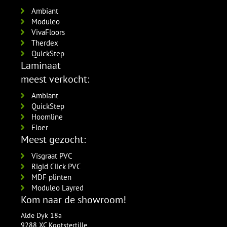
Ambiant
Moduleo
VivaFloors
Therdex
QuickStep
Laminaat
meest verkocht:
Ambiant
QuickStep
Hoomline
Floer
Meest gezocht:
Visgraat PVC
Rigid Click PVC
MDF plinten
Moduleo Layred
Kom naar de showroom!
Alde Dyk 18a
9288 XC Kootstertille