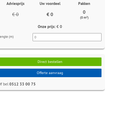
Adviesprijs
Uw voordeel
Pakken
0
€ 0
€ 0
(0 m²)
Onze prijs:
€ 0
engte (m)
Direct bestellen
Offerte aanvraag
Of bel
0512 33 00 75