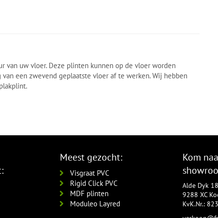
eur van uw vloer. Deze plinten kunnen op de vloer worden
g van een zwevend geplaatste vloer af te werken. Wij hebben
lakplint.
Meest gezocht:
Kom naa
:
showro
Visgraat PVC
Rigid Click PVC
Alde Dyk 1
MDF plinten
9288 XC Koo
Moduleo Layred
KvK.Nr.: 8
verkoop@fr