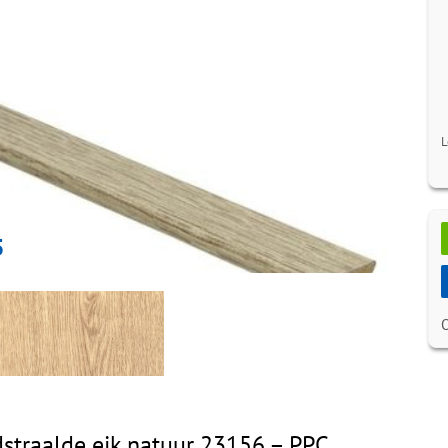
L
5
straalde eik natuur 23156 – PPC