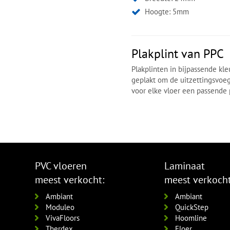
Hoogte: 5mm
Plakplint van PPC
Plakplinten in bijpassende kl
geplakt om de uitzettingsvoe
voor elke vloer een passende p
PVC vloeren
Laminaat
meest verkocht:
meest verkocht
Ambiant
Ambiant
Moduleo
QuickStep
VivaFloors
Hoomline
Therdex
Floer