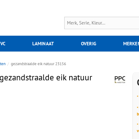
PVC
LAMINAAT
OVERIG
MERKE
nten
gezandstraalde eik natuur 23156
gezandstraalde eik natuur
*
*
b
*
v