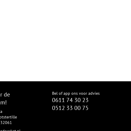
r de
Bel of app ons voor advies
0611 74 30 23
om!
0512 33 00 75
8a
tstertille
2332061
edparket.nl