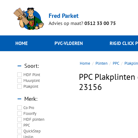
Fred Parket
Advies op maat?
0512 33 00 75
HOME
PVC-VLOEREN
RIGID CLICK 
Home
Plinten
PPC
Plakpli
Soort
PPC Plakplinten 
MDF Plint
Muurplint
23156
Plakplint
Merk
Co Pro
Floorify
MDF plinten
PPC
QuickStep
Unilin