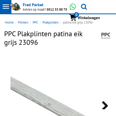
Toon
Whatsapp
Fred Parket
Zoeken
Advies op maat?
0512 33 00 75
0
hoofdmenu
Winkelwagen
Home
Plinten
PPC
Plakplinten
patina eik grijs 23096
PPC Plakplinten patina eik
grijs 23096