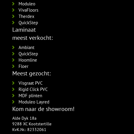
Moduleo
VivaFloors
Therdex
QuickStep
Laminaat
meest verkocht:
Ambiant
QuickStep
Hoomline
Floer
Meest gezocht:
Visgraat PVC
Rigid Click PVC
MDF plinten
Moduleo Layred
Kom naar de showroom!
Alde Dyk 18a
9288 XC Kootstertille
KvK.Nr.: 82332061