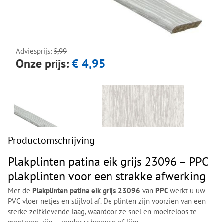
Next
Next
Adviesprijs:
5,99
Onze prijs:
€ 4,95
Productomschrijving
Plakplinten patina eik grijs 23096 – PPC
plakplinten voor een strakke afwerking
Met de
Plakplinten patina eik grijs 23096
van
PPC
werkt u uw
PVC vloer netjes en stijlvol af. De plinten zijn voorzien van een
sterke zelfklevende laag, waardoor ze snel en moeiteloos te
monteren zijn – zonder schroeven of lijm.