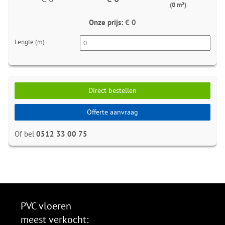
(0 m²)
Onze prijs:
€ 0
Lengte (m)
Direct bestellen
Offerte aanvraag
Of bel
0512 33 00 75
PVC vloeren
meest verkocht: