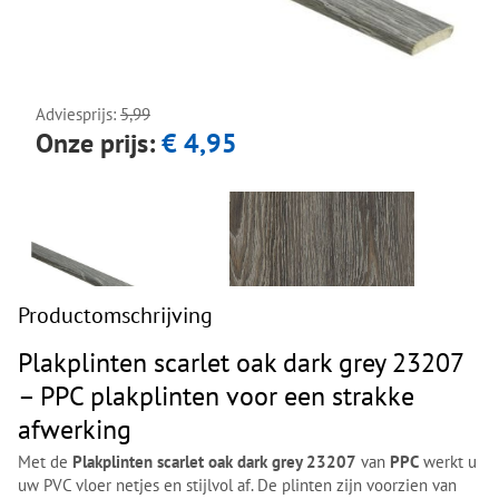
Next
Next
Adviesprijs:
5,99
Onze prijs:
€ 4,95
Productomschrijving
Plakplinten scarlet oak dark grey 23207
– PPC plakplinten voor een strakke
afwerking
Met de
Plakplinten scarlet oak dark grey 23207
van
PPC
werkt u
uw PVC vloer netjes en stijlvol af. De plinten zijn voorzien van