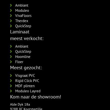
Ambiant
Moduleo
VivaFloors
Therdex
QuickStep
Laminaat
meest verkocht:
Ambiant
QuickStep
Hoomline
Floer
Meest gezocht:
Visgraat PVC
Rigid Click PVC
MDF plinten
Moduleo Layred
Kom naar de showroom!
Alde Dyk 18a
9288 XC Kootstertille