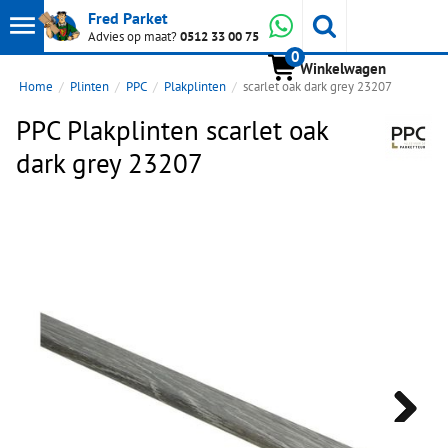
Toon
Whatsapp
Fred Parket
Zoeken
Advies op maat?
0512 33 00 75
0
hoofdmenu
Winkelwagen
Home
Plinten
PPC
Plakplinten
scarlet oak dark grey 23207
PPC Plakplinten scarlet oak
dark grey 23207