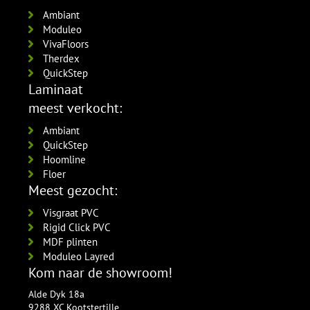
Ambiant
Moduleo
VivaFloors
Therdex
QuickStep
Laminaat
meest verkocht:
Ambiant
QuickStep
Hoomline
Floer
Meest gezocht:
Visgraat PVC
Rigid Click PVC
MDF plinten
Moduleo Layred
Kom naar de showroom!
Alde Dyk 18a
9288 XC Kootstertille