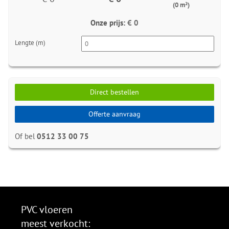
(0 m²)
Onze prijs:
€ 0
Lengte (m)
Direct bestellen
Offerte aanvraag
Of bel
0512 33 00 75
PVC vloeren
meest verkocht: