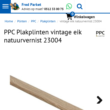
Toon
Whatsapp
Fred Parket
Zoeken
Advies op maat?
0512 33 00 75
0
hoofdmenu
Winkelwagen
Home
Plinten
PPC
Plakplinten
vintage eik natuurvernist 23004
PPC Plakplinten vintage eik
natuurvernist 23004