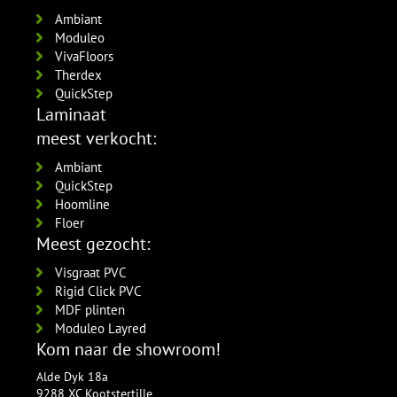
Ambiant
Moduleo
VivaFloors
Therdex
QuickStep
Laminaat
meest verkocht:
Ambiant
QuickStep
Hoomline
Floer
Meest gezocht:
Visgraat PVC
Rigid Click PVC
MDF plinten
Moduleo Layred
Kom naar de showroom!
Alde Dyk 18a
9288 XC Kootstertille