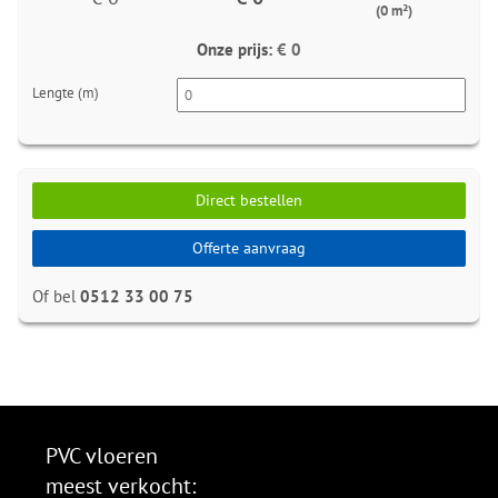
(0 m²)
Onze prijs:
€ 0
Lengte (m)
Direct bestellen
Offerte aanvraag
Of bel
0512 33 00 75
PVC vloeren
meest verkocht: