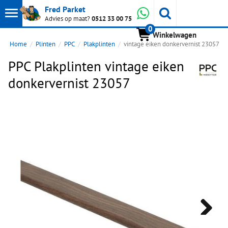
Toon
Whatsapp
Fred Parket
Zoeken
Advies op maat?
0512 33 00 75
0
hoofdmenu
Winkelwagen
Home
Plinten
PPC
Plakplinten
vintage eiken donkervernist 23057
PPC Plakplinten vintage eiken
donkervernist 23057