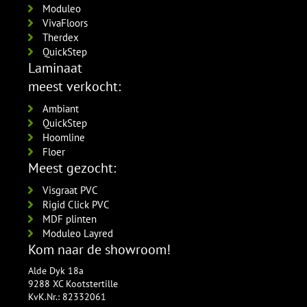
Moduleo
VivaFloors
Therdex
QuickStep
Laminaat
meest verkocht:
Ambiant
QuickStep
Hoomline
Floer
Meest gezocht:
Visgraat PVC
Rigid Click PVC
MDF plinten
Moduleo Layred
Kom naar de showroom!
Alde Dyk 18a
9288 XC Kootstertille
KvK.Nr.: 82332061