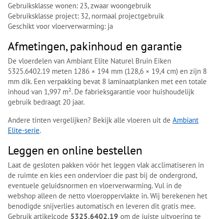
Gebruiksklasse wonen: 23, zwaar woongebruik
Gebruiksklasse project: 32, normaal projectgebruik
Geschikt voor vloerverwarming: ja
Afmetingen, pakinhoud en garantie
De vloerdelen van Ambiant Elite Naturel Bruin Eiken
5325.6402.19 meten 1286 × 194 mm (128,6 × 19,4 cm) en zijn 8
mm dik. Een verpakking bevat 8 laminaatplanken met een totale
inhoud van 1,997 m². De fabrieksgarantie voor huishoudelijk
gebruik bedraagt 20 jaar.
Andere tinten vergelijken? Bekijk alle vloeren uit de
Ambiant
Elite-serie
.
Leggen en online bestellen
Laat de gesloten pakken vóór het leggen vlak acclimatiseren in
de ruimte en kies een ondervloer die past bij de ondergrond,
eventuele geluidsnormen en vloerverwarming. Vul in de
webshop alleen de netto vloeroppervlakte in. Wij berekenen het
benodigde snijverlies automatisch en leveren dit gratis mee.
Gebruik artikelcode
5325.6402.19
om de juiste uitvoering te