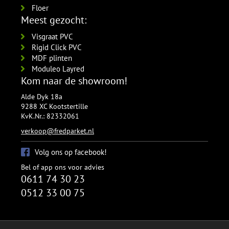
Floer
Meest gezocht:
Visgraat PVC
Rigid Click PVC
MDF plinten
Moduleo Layred
Kom naar de showroom!
Alde Dyk 18a
9288 XC Kootstertille
KvK.Nr.: 82332061
verkoop@fredparket.nl
Volg ons op facebook!
Bel of app ons voor advies
0611 74 30 23
0512 33 00 75