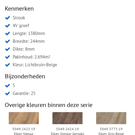
Kenmerken
Strook
4V groef
Lengte: 1380mm
Breedte: 244mm
Dikte: 8mm
Pakinhoud: 2.694m
2
Kleur:
Lichtbruin-Beige
Bijzonderheden
5
Garantie: 25
Overige kleuren binnen deze serie
5049.2422.19
5049.2424.19
5049.3773.19
Eiken Natuur
Eiken Donker Gerookt
Eiken Grijs Beige