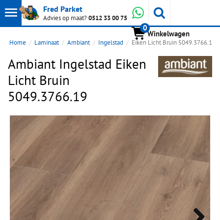
Toon
Whatsapp
Fred Parket
Zoeken
Advies op maat?
0512 33 00 75
0
hoofdmenu
Winkelwagen
Home
Laminaat
Ambiant
Ingelstad
Eiken Licht Bruin 5049.3766.19
Ambiant Ingelstad Eiken
Licht Bruin
5049.3766.19