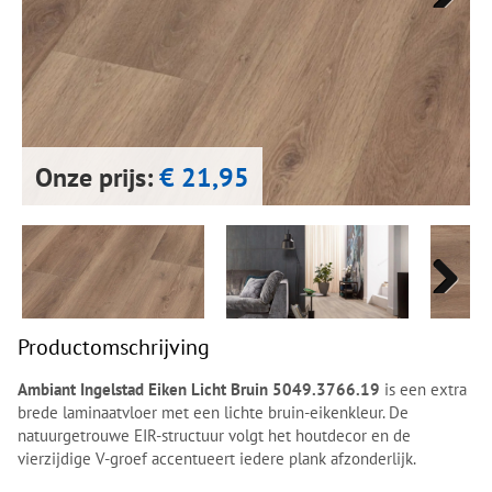
Next
Next
Onze prijs:
€ 21,95
Next
Next
Productomschrijving
Ambiant Ingelstad Eiken Licht Bruin 5049.3766.19
is een extra
brede laminaatvloer met een lichte bruin-eikenkleur. De
natuurgetrouwe EIR-structuur volgt het houtdecor en de
vierzijdige V-groef accentueert iedere plank afzonderlijk.