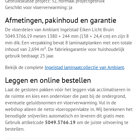
Gebruiksklasse project: 32, normaal projectgebruik
Geschikt voor vloerverwarming: ja
Afmetingen, pakinhoud en garantie
De vloerdelen van Ambiant Ingelstad Eiken Licht Bruin
5049.3766.19 meten 1380 × 244 mm (138 × 24,4 cm) en zijn 8
mm dik. Een verpakking bevat 8 laminaatplanken met een totale
inhoud van 2,694 m². De fabrieksgarantie voor huishoudelijk
gebruik bedraagt 25 jaar.
Bekijk de complete
Ingelstad laminaatcollectie van Ambiant
.
Leggen en online bestellen
Laat de gesloten pakken vóór het leggen vlak acclimatiseren in
de ruimte en kies een ondervloer die past bij de ondergrond,
eventuele geluidsnormen en vloerverwarming. Vul in de
webshop alleen de netto vloeroppervlakte in. Wij berekenen het
benodigde snijverlies automatisch en leveren dit gratis mee.
Gebruik artikelcode
5049.3766.19
om de juiste uitvoering te
bestellen.