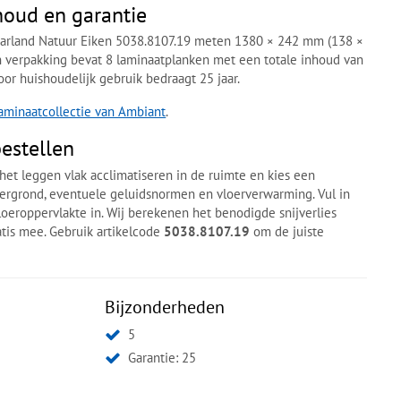
houd en garantie
aarland Natuur Eiken 5038.8107.19 meten 1380 × 242 mm (138 ×
n verpakking bevat 8 laminaatplanken met een totale inhoud van
oor huishoudelijk gebruik bedraagt 25 jaar.
laminaatcollectie van Ambiant
.
estellen
het leggen vlak acclimatiseren in de ruimte en kies een
dergrond, eventuele geluidsnormen en vloerverwarming. Vul in
oeroppervlakte in. Wij berekenen het benodigde snijverlies
atis mee. Gebruik artikelcode
5038.8107.19
om de juiste
Bijzonderheden
5
Garantie: 25