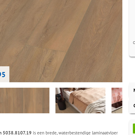
O
95
en 5038.8107.19
is een brede, waterbestendige laminaatvloer