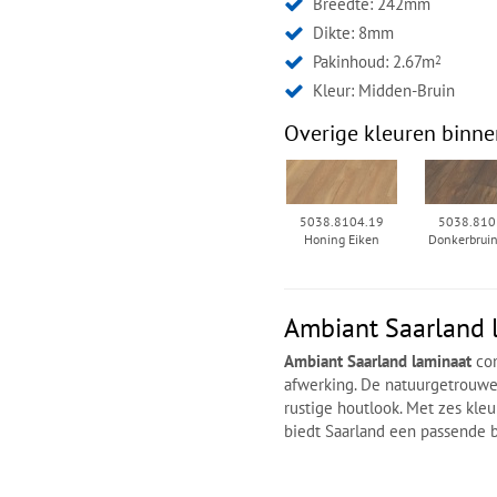
Breedte: 242mm
Dikte: 8mm
Pakinhoud: 2.67m
2
Kleur:
Midden-Bruin
Overige kleuren binne
5038.8104.19
5038.810
Honing Eiken
Donkerbruin
Ambiant Saarland 
Ambiant Saarland laminaat
com
afwerking. De natuurgetrouwe 
rustige houtlook. Met zes kleu
biedt Saarland een passende b