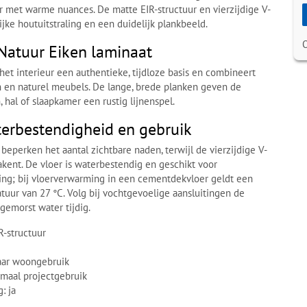
r met warme nuances. De matte EIR-structuur en vierzijdige V-
jke houtuitstraling en een duidelijk plankbeeld.
Natuur Eiken laminaat
het interieur een authentieke, tijdloze basis en combineert
n en naturel meubels. De lange, brede planken geven de
hal of slaapkamer een rustig lijnenspel.
terbestendigheid en gebruik
beperken het aantal zichtbare naden, terwijl de vierzijdige V-
akent. De vloer is waterbestendig en geschikt voor
ing; bij vloerverwarming in een cementdekvloer geldt een
uur van 27 °C. Volg bij vochtgevoelige aansluitingen de
gemorst water tijdig.
R-structuur
aar woongebruik
rmaal projectgebruik
: ja