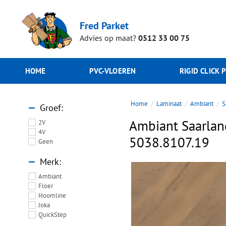
Fred Parket
Advies op maat?
0512 33 00 75
HOME
PVC-VLOEREN
RIGID CLICK 
Home
Laminaat
Ambiant
S
Groef
Ambiant Saarlan
2V
4V
5038.8107.19
Geen
Merk
Ambiant
Floer
Hoomline
Joka
QuickStep