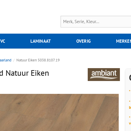
PVC
LAMINAAT
OVERIG
MERKE
aarland
Natuur Eiken 5038.8107.19
d Natuur Eiken
*
*
b
*
v