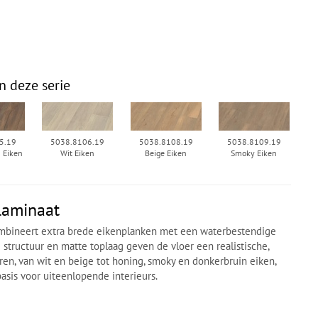
n deze serie
5.19
5038.8106.19
5038.8108.19
5038.8109.19
 Eiken
Wit Eiken
Beige Eiken
Smoky Eiken
laminaat
bineert extra brede eikenplanken met een waterbestendige
structuur en matte toplaag geven de vloer een realistische,
ren, van wit en beige tot honing, smoky en donkerbruin eiken,
asis voor uiteenlopende interieurs.