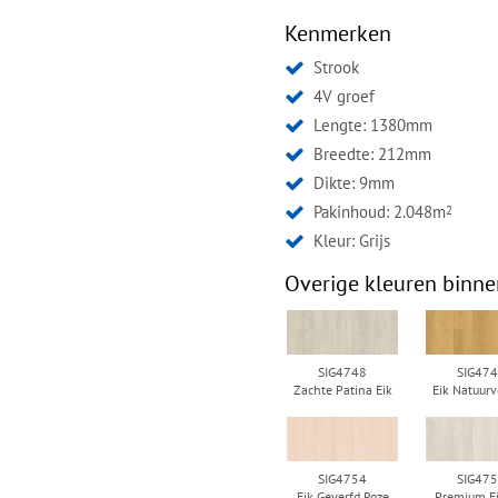
Kenmerken
Strook
4V groef
Lengte: 1380mm
Breedte: 212mm
Dikte: 9mm
Pakinhoud: 2.048m
2
Kleur:
Grijs
Overige kleuren binne
SIG4748
SIG47
Zachte Patina Eik
Eik Natuurv
SIG4754
SIG47
Eik Geverfd Roze
Premium Ei