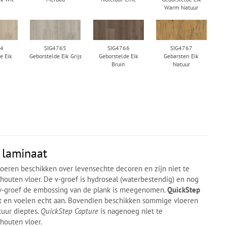
Warm Natuur
64
SIG4765
SIG4766
SIG4767
e Eik
Geborstelde Eik Grijs
Geborstelde Eik
Gebarsten Eik
Bruin
Natuur
 laminaat
oeren beschikken over levensechte decoren en zijn niet te
outen vloer. De v-groef is hydroseal (waterbestendig) en nog
e v-groef de embossing van de plank is meegenomen.
QuickStep
t en voelen echt aan. Bovendien beschikken sommige vloeren
tuur dieptes.
QuickStep Capture
is nagenoeg niet te
houten vloer.