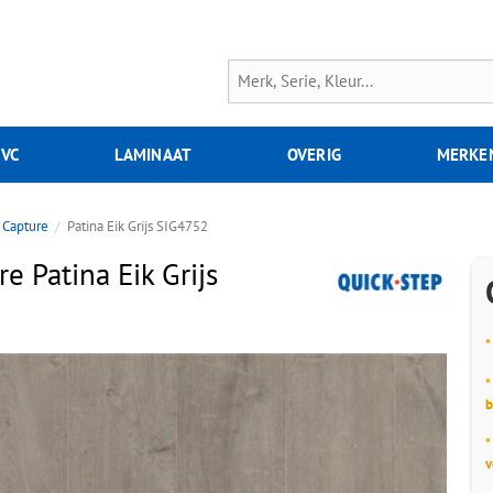
PVC
LAMINAAT
OVERIG
MERKE
Capture
Patina Eik Grijs SIG4752
e Patina Eik Grijs
*
*
b
*
v