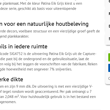
e plankmaat. Met de kleur Patina Eik Grijs kiest u een
deze serie, geschikt als basis voor uiteenlopende
 voor een natuurlijke houtbeleving
rde decors, voelbare structuur en een vierzijdige groef geeft de
gend plankkarakter.
ils in iedere ruimte
code SIG4752 is de uitvoering Patina Eik Grijs uit de Capture-
 die past bij de ondergrond en de gebruikssituatie, laat de
en volg bij het leggen de voorschriften van de fabrikant. Reken
igde hoeveelheid met ongeveer 7% snijverlies.
erke dikte
 en zijn 9 mm dik. De uitvoering is met een vierzijdige V-
of tegel rondom wordt geaccentueerd. Per pak ontvangt u 7
an 2,048 m². Voor huishoudelijk gebruik is in het bestand een
 opgenomen.