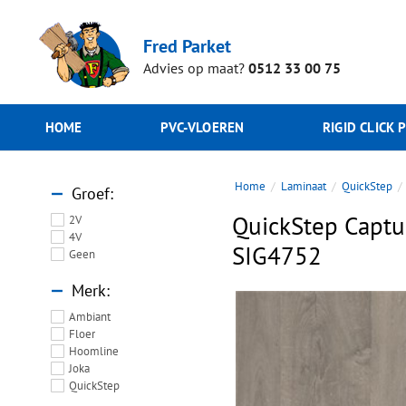
Fred Parket
Advies op maat?
0512 33 00 75
HOME
PVC-VLOEREN
RIGID CLICK 
Home
Laminaat
QuickStep
Groef
QuickStep Captur
2V
4V
SIG4752
Geen
Merk
Ambiant
Floer
Hoomline
Joka
QuickStep