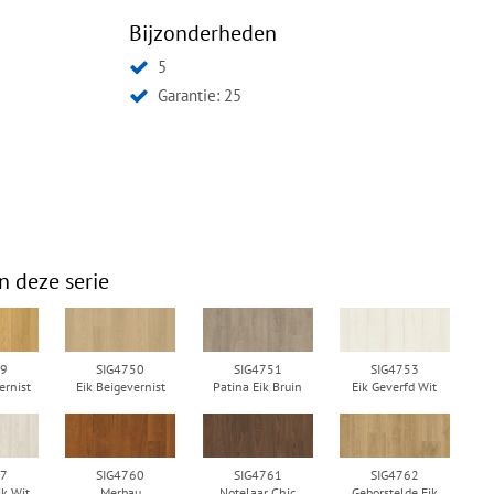
Bijzonderheden
5
Garantie: 25
n deze serie
49
SIG4750
SIG4751
SIG4753
ernist
Eik Beigevernist
Patina Eik Bruin
Eik Geverfd Wit
57
SIG4760
SIG4761
SIG4762
k Wit
Merbau
Notelaar Chic
Geborstelde Eik