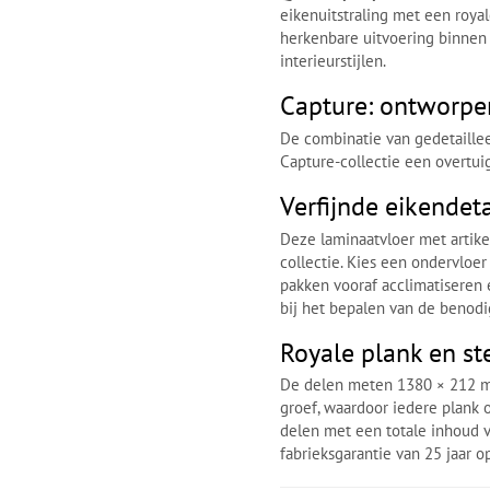
eikenuitstraling met een royal
herkenbare uitvoering binnen 
interieurstijlen.
Capture: ontworpen
De combinatie van gedetaillee
Capture-collectie een overtui
Verfijnde eikendeta
Deze laminaatvloer met artikel
collectie. Kies een ondervloer
pakken vooraf acclimatiseren 
bij het bepalen van de benod
Royale plank en st
De delen meten 1380 × 212 mm
groef, waardoor iedere plank 
delen met een totale inhoud v
fabrieksgarantie van 25 jaar