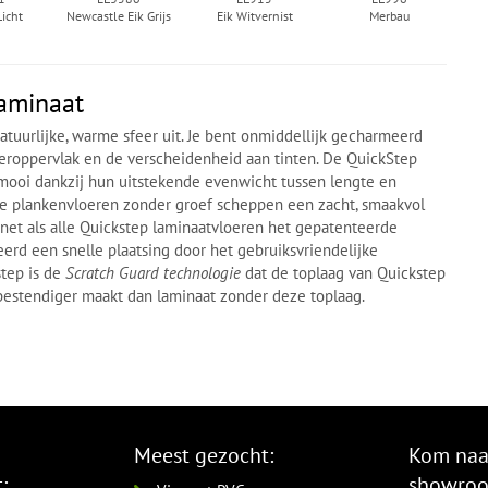
Licht
Newcastle Eik Grijs
Eik Witvernist
Merbau
laminaat
tuurlijke, warme sfeer uit. Je bent onmiddellijk gecharmeerd
loeroppervlak en de verscheidenheid aan tinten. De QuickStep
 mooi dankzij hun uitstekende evenwicht tussen lengte en
kte plankenvloeren zonder groef scheppen een zacht, smaakvol
t net als alle Quickstep laminaatvloeren het gepatenteerde
eerd een snelle plaatsing door het gebruiksvriendelijke
step is de
Scratch Guard technologie
dat de toplaag van Quickstep
sbestendiger maakt dan laminaat zonder deze toplaag.
Meest gezocht:
Kom naa
:
showro