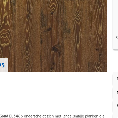
O
95
k Goud EL3466
onderscheidt zich met lange, smalle planken die