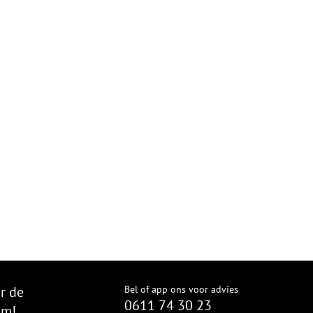
r de
Bel of app ons voor advies
0611 74 30 23
om!