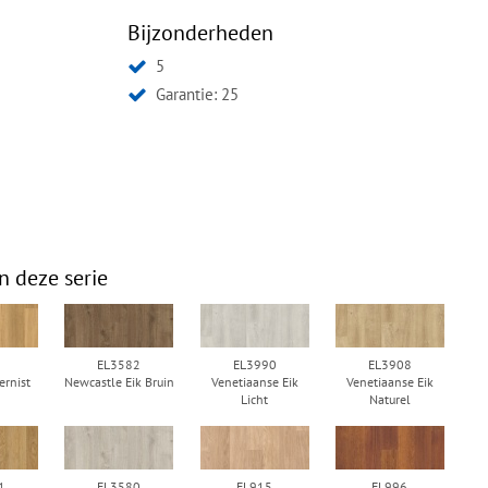
Bijzonderheden
5
Garantie: 25
n deze serie
6
EL3582
EL3990
EL3908
ernist
Newcastle Eik Bruin
Venetiaanse Eik
Venetiaanse Eik
Licht
Naturel
1
EL3580
EL915
EL996