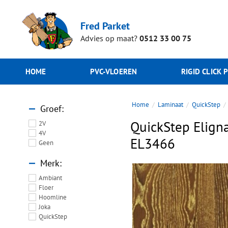
Fred Parket
Advies op maat?
0512 33 00 75
HOME
PVC-VLOEREN
RIGID CLICK 
Home
Laminaat
QuickStep
Groef
QuickStep Eligna
2V
4V
EL3466
Geen
Merk
Ambiant
Floer
Hoomline
Joka
QuickStep