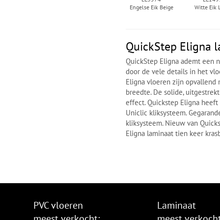
Engelse Eik Beige
Witte Eik 
QuickStep Eligna 
QuickStep Eligna ademt een na
door de vele details in het v
Eligna vloeren zijn opvallend
breedte. De solide, uitgestre
effect. Quickstep Eligna heef
Uniclic kliksysteem. Gegarand
kliksysteem. Nieuw van Quick
Eligna laminaat tien keer kra
PVC vloeren
Laminaat
meest verkocht:
meest verkocht