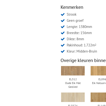
Kenmerken
Strook
Geen groef
Lengte: 1380mm
Breedte: 156mm
Dikte: 8mm
Pakinhoud: 1.722m
2
Kleur:
Midden-Bruin
Overige kleuren binne
EL312
EL89
Oude Eik Mat
Eik Natuurv
Geolied
EL3574
EL149