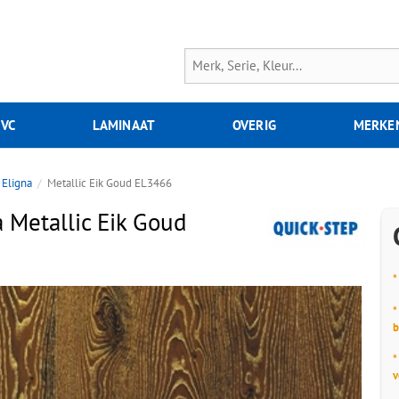
PVC
LAMINAAT
OVERIG
MERKE
Eligna
Metallic Eik Goud EL3466
 Metallic Eik Goud
*
*
b
*
v