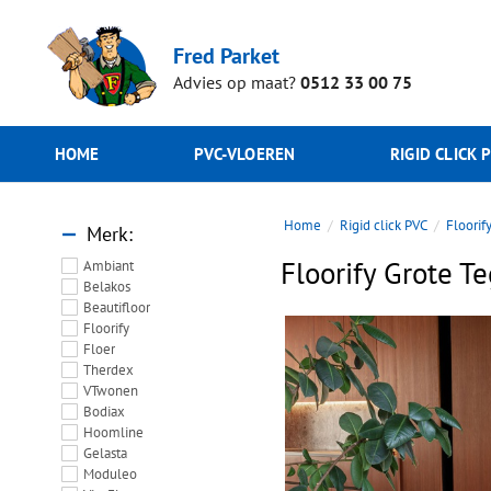
Fred Parket
Advies op maat?
0512 33 00 75
HOME
PVC-VLOEREN
RIGID CLICK 
Home
Rigid click PVC
Floorif
Merk
Floorify Grote T
Ambiant
Belakos
Beautifloor
Floorify
Floer
Therdex
VTwonen
Bodiax
Hoomline
Gelasta
Moduleo