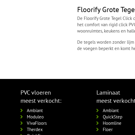
Floorify Grote Tege
De Floorify Grote Tegel Click
het comfort van rigid click PV
woonruimtes, keukens en halle
De tegels worden zonder lijm 
de voegen beperkt en komt het 
PVC vloeren
Laminaat
meest verkocht:
meest verkocht
Ambiant
Ambiant
Moduleo
QuickStep
VivaFloors
Hoomline
Therdex
Floer