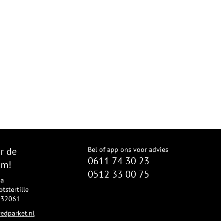
r de
Bel of app ons voor advies
0611 74 30 23
om!
0512 33 00 75
8a
tstertille
2332061
edparket.nl