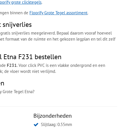
oorify grote clicktegels
.
ringen binnen de
Floorify Grote Tegel assortiment
.
snijverlies
n gratis snijverlies meegeleverd. Bepaal daarom vooraf hoeveel
het formaat van de ruimte en het gekozen legplan en tel dit zelf
el Etna F231 bestellen
code
F231
. Voor click PVC is een vlakke ondergrond en een
; de vloer wordt niet verlijmd.
en
fy Grote Tegel Etna?
Bijzonderheden
Slijtlaag: 0.55mm