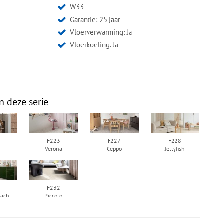
W33
Garantie: 25 jaar
Vloerverwarming: Ja
Vloerkoeling: Ja
n deze serie
F223
F227
F228
r
Verona
Ceppo
Jellyfish
F232
each
Piccolo