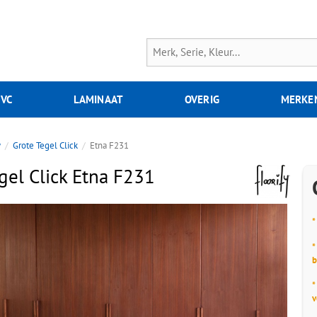
PVC
LAMINAAT
OVERIG
MERKE
y
Grote Tegel Click
Etna F231
egel Click Etna F231
*
*
b
*
v