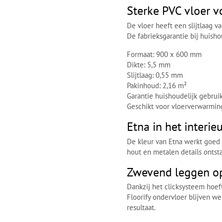
Sterke PVC vloer v
De vloer heeft een slijtlaag 
De fabrieksgarantie bij huisho
Formaat: 900 x 600 mm
Dikte: 5,5 mm
Slijtlaag: 0,55 mm
Pakinhoud: 2,16 m²
Garantie huishoudelijk gebruik
Geschikt voor vloerverwarmin
Etna in het interie
De kleur van Etna werkt goed i
hout en metalen details onts
Zwevend leggen op
Dankzij het clicksysteem hoeft
Floorify ondervloer blijven 
resultaat.