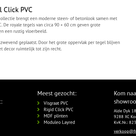
l Click PVC
 collectie brengt een moderne steen- of betonlook samen met
C. De royale tegels van circa 90 × 60 cm geven grote
n een rustig vloerbeeld.
zwevend geplaatst. Door het grote oppervlak per tegel blijven
decor ruimtelijk tot zijn recht.
Meest gezocht:
Kom naa
:
showro
Visgraat PVC
Rigid Click PVC
Alde Dyk 1
MDF plinten
9288 XC Koo
Moduleo Layred
KvK.Nr.: 8
verkoop@fr