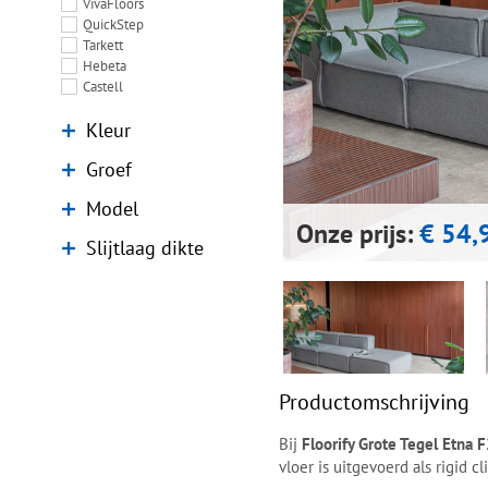
VivaFloors
QuickStep
Tarkett
Hebeta
Castell
Kleur
Groef
Model
Onze prijs:
€ 54,
Slijtlaag dikte
Productomschrijving
Bij
Floorify Grote Tegel Etna 
vloer is uitgevoerd als rigid 