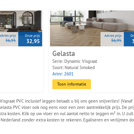
ar in 2 prachtige, warme eikendecoren in de trendkleuren van nu. Stuk
dendaagse woonstijlen te combineren is. De vloer is voorzien van een 
en jaren dertig woning, nieuwbouw project, woonboerderij of flat, een 
Advies prijs
Onze prijs
Advies prijs
On
36,95
32,95
36,95
Gelasta
Serie: Dynamic Visgraat
Soort: Natural Smoked
Artnr: 2601
Toon informatie
sgraat PVC inclusief leggen betaalt u bij ons geen snijverlies! (Vanaf 
lasta PVC vloer ook nog eens voor een zeer aantrekkelijk prijs. De prij
ra kosten. Klik op uw vloer en vul aantal netto te leggen m² in. U zul
Nederland zonder extra kosten te rekenen. Egaliseren en verlijmen do