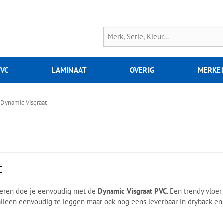
PVC
LAMINAAT
OVERIG
MERKE
Dynamic Visgraat
t
reëren doe je eenvoudig met de
Dynamic Visgraat PVC
. Een trendy vloe
lleen eenvoudig te leggen maar ook nog eens leverbaar in dryback en ri