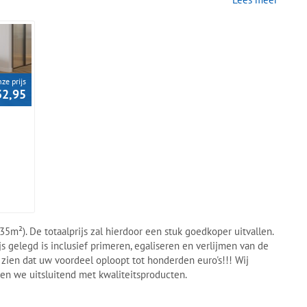
 voor stuk kleuren, die een waanzinnig mooie look geven aan je
micro v-groef wat de realistische look & feel alleen maar
Gelasta Callisto Visgraat PVC vloer maakt je interieur compleet.
ze prijs
32,95
35m²). De totaalprijs zal hierdoor een stuk goedkoper uitvallen.
s gelegd is inclusief primeren, egaliseren en verlijmen van de
t zien dat uw voordeel oploopt tot honderden euro's!!! Wij
en we uitsluitend met kwaliteitsproducten.