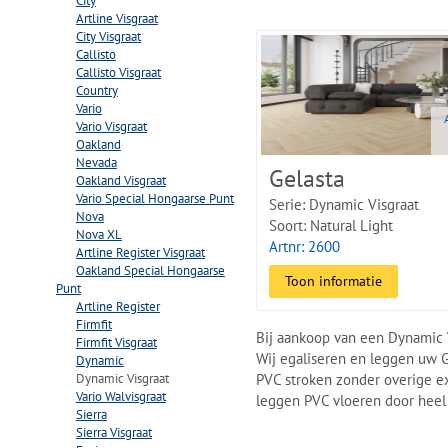
City
Deze Visgraatvloer is leverba
Artline Visgraat
interieur en eenvoudig met he
City Visgraat
Callisto
versterkt. Of het nu gaat om e
Callisto Visgraat
Country
Vario
Vario Visgraat
Oakland
Nevada
Gelasta
Oakland Visgraat
Vario Special Hongaarse Punt
Serie: Dynamic Visgraat
Nova
Soort: Natural Light
Nova XL
Artnr: 2600
Artline Register Visgraat
Oakland Special Hongaarse
Toon informatie
Punt
Artline Register
Firmfit
Bij aankoop van een Dynamic Vi
Firmfit Visgraat
Wij egaliseren en leggen uw Ge
Dynamic
Dynamic Visgraat
PVC stroken zonder overige ext
Vario Walvisgraat
leggen PVC vloeren door heel 
Sierra
Sierra Visgraat