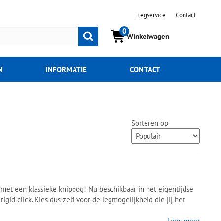
Legservice
Contact
0
Zoeken
Winkelwagen
N
INFORMATIE
CONTACT
Sorteren op
r met een klassieke knipoog! Nu beschikbaar in het eigentijdse
gid click. Kies dus zelf voor de legmogelijkheid die jij het
Lees meer