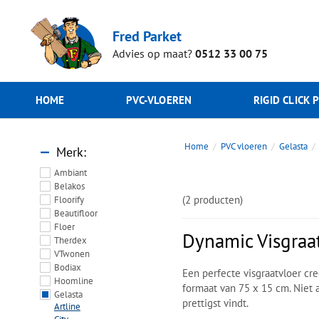
Fred Parket
Advies op maat?
0512 33 00 75
HOME
PVC-VLOEREN
RIGID CLICK 
Home
PVC vloeren
Gelasta
Merk
Ambiant
Belakos
(2 producten)
Floorify
Beautifloor
Floer
Dynamic Visgraa
Therdex
VTwonen
Bodiax
Een perfecte visgraatvloer c
Hoomline
formaat van 75 x 15 cm. Niet a
Gelasta
prettigst vindt.
Artline