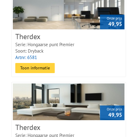
De delen meten
670 × 150 × 2,5 mm
. Een pak bevat
3,245 m²
verdeeld over
32 delen
. De slijtlaag van
0,55 mm
maakt de vloer
geschikt voor intensief dagelijks gebruik.
Onze prijs
49,95
Vraag een staal aan of bezoek onze showroom in Kootstertille om
de kleur, structuur en het patroon te beoordelen.
Therdex
Serie: Hongaarse punt Premier
Soort: Dryback
Artnr: 6581
Toon informatie
Onze prijs
49,95
Therdex
Serie: Hongaarse punt Premier