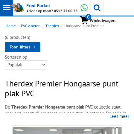
Toon
Whatsapp
Fred Parket
Zoeken
Advies op maat?
0512 33 00 75
0
hoofdmenu
Winkelwagen
Home
PVC vloeren
Therdex
Hongaarse punt Premier
(6 producten)
Toon filters
Sorteren op
Therdex Premier Hongaarse punt
plak PVC
De
Therdex Premier Hongaarse punt plak PVC
collectie staat
voor een noestvrij houtdessin in een strak V-patroon. De serie is
Lees meer
verkrijgbaar in
6 kleuren
en heeft register embossing, waardoor
de structuur zichtbaar en voelbaar aanwezig is.