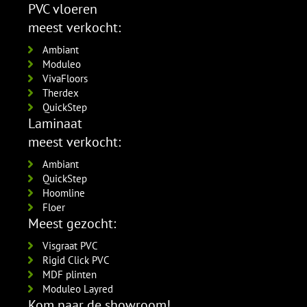
PVC vloeren
meest verkocht:
Ambiant
Moduleo
VivaFloors
Therdex
QuickStep
Laminaat
meest verkocht:
Ambiant
QuickStep
Hoomline
Floer
Meest gezocht:
Visgraat PVC
Rigid Click PVC
MDF plinten
Moduleo Layred
Kom naar de showroom!