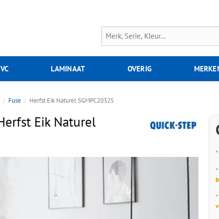
PVC
LAMINAAT
OVERIG
MERKE
p
Fuse
Herfst Eik Naturel SGMPC20325
erfst Eik Naturel
*
*
b
*
v