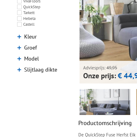
VivaFloors
QuickStep
Tarkett
Hebeta
Castell
Kleur
Groef
Model
Adviesprijs:
49,95
Slijtlaag dikte
Onze prijs:
€ 44,
Productomschrijving
De QuickStep Fuse Herfst Eik