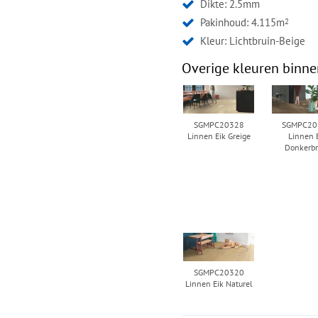
Dikte: 2.5mm
Pakinhoud: 4.115m
2
Kleur:
Lichtbruin-Beige
Overige kleuren binne
SGMPC20328
SGMPC20
Linnen Eik Greige
Linnen 
Donkerbr
SGMPC20320
Linnen Eik Naturel