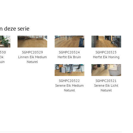
n deze serie
330
SGMPC20329
SGMPC20324
SGMPC20323
Eik
Linnen Eik Medium
Herfst Eik Bruin
Herfst Eik Honing
uin
Naturel
SGMPC20322
SGMPC20321
Serene Eik Medium
Serene Eik Licht
Naturel
Naturel