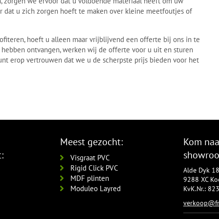
den, zorgen we ervoor dat u voldoende materiaal heeft om uw
er dat u zich zorgen hoeft te maken over kleine meetfoutjes of
iteren, hoeft u alleen maar vrijblijvend een offerte bij ons in te
 hebben ontvangen, werken wij de offerte voor u uit en sturen
unt erop vertrouwen dat we u de scherpste prijs bieden voor het
Meest gezocht:
Kom naa
:
showro
Visgraat PVC
Rigid Click PVC
Alde Dyk 1
MDF plinten
9288 XC Koo
Moduleo Layred
KvK.Nr.: 8
verkoop@fr