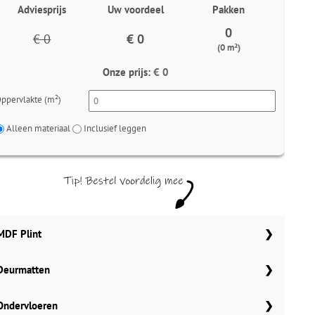
Adviesprijs
Uw voordeel
Pakken
0
€ 0
€ 0
(0 m²)
Onze prijs:
€ 0
ppervlakte (m²)
Alleen materiaal
Inclusief leggen
MDF Plint
Deurmatten
70x12 mm
Meter
Aantal
Meter
Gelasta carbon 99
Ondervloeren
90x12 mm
MDF plinten 70x12 mm