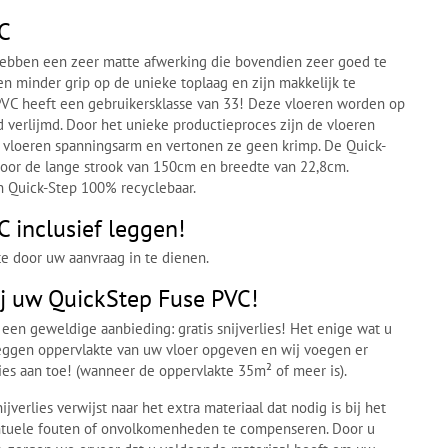
C
ebben een zeer matte afwerking die bovendien zeer goed te
en minder grip op de unieke toplaag en zijn makkelijk te
PVC heeft een gebruikersklasse van 33! Deze vloeren worden op
verlijmd. Door het unieke productieproces zijn de vloeren
 vloeren spanningsarm en vertonen ze geen krimp. De Quick-
door de lange strook van 150cm en breedte van 22,8cm.
n Quick-Step 100% recyclebaar.
 inclusief leggen!
e door uw aanvraag in te dienen.
bij uw QuickStep Fuse PVC!
 een geweldige aanbieding: gratis snijverlies! Het enige wat u
 leggen oppervlakte van uw vloer opgeven en wij voegen er
lies aan toe! (wanneer de oppervlakte 35m² of meer is).
jverlies verwijst naar het extra materiaal dat nodig is bij het
ntuele fouten of onvolkomenheden te compenseren. Door u