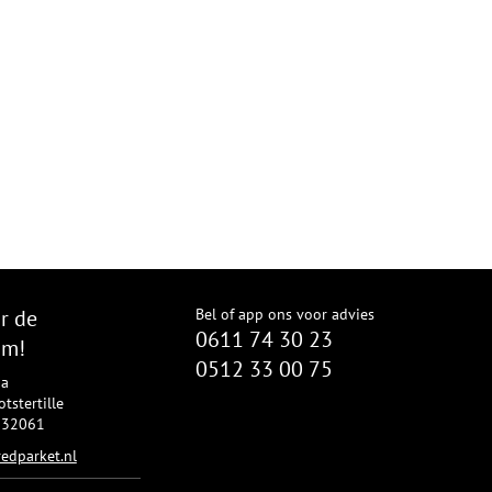
r de
Bel of app ons voor advies
0611 74 30 23
om!
0512 33 00 75
8a
tstertille
2332061
edparket.nl