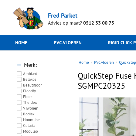
Fred Parket
Advies op maat?
0512 33 00 75
HOME
PVC-VLOEREN
RIGID CLICK 
Home
PVC vloeren
QuickSte
Merk
QuickStep Fuse H
Ambiant
Belakos
SGMPC20325
Beautifloor
Floorify
Floer
Therdex
VTwonen
Bodiax
Hoomline
Gelasta
Moduleo