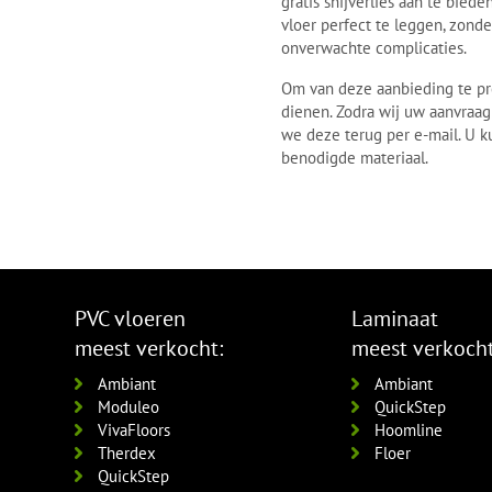
gratis snijverlies aan te bie
vloer perfect te leggen, zond
onverwachte complicaties.
Om van deze aanbieding te prof
dienen. Zodra wij uw aanvraag
we deze terug per e-mail. U k
benodigde materiaal.
PVC vloeren
Laminaat
meest verkocht:
meest verkocht
Ambiant
Ambiant
Moduleo
QuickStep
VivaFloors
Hoomline
Therdex
Floer
QuickStep