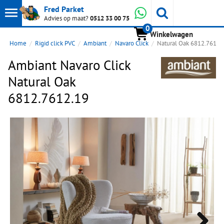
Toon
Whatsapp
Fred Parket
Zoeken
Advies op maat?
0512 33 00 75
0
hoofdmenu
Winkelwagen
Home
Rigid click PVC
Ambiant
Navaro Click
Natural Oak 6812.7612.
Ambiant Navaro Click
Natural Oak
6812.7612.19