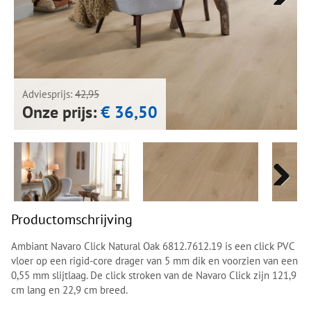
Next
Next
Adviesprijs:
42,95
Onze prijs:
€ 36,50
Next
Next
Productomschrijving
Ambiant Navaro Click Natural Oak 6812.7612.19 is een click PVC
vloer op een rigid-core drager van 5 mm dik en voorzien van een
0,55 mm slijtlaag. De click stroken van de Navaro Click zijn 121,9
cm lang en 22,9 cm breed.