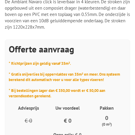
De Ambiant Navaro click is leverbaar in 4 kleuren. De stroken zijn
opgebouwd uit een composiet drager (waterbestendig) en daar
boven op een PVC met een toplaag van 0.55mm. De onderzijde is
voorzien van een 10dB geluiddempende onderlaag. De stroken
zijn 1220x228x7mm.
Offerte aanvraag
* Richtprijzen zijn geldig vanaf 35m².
* Gratis snijverlies bij oppervlaktes van 35m² en meer. Ons systeem
berekend dit automatisch voor u voor alle types vloeren!
* Bij bestellingen lager dan € 350,00 wordt er € 50,00 aan
verzendkosten gerekend.
Adviesprijs
Uw voordeel
Pakken
0
€ 0
€ 0
(0 m²)
Onze prijs:
€ 0