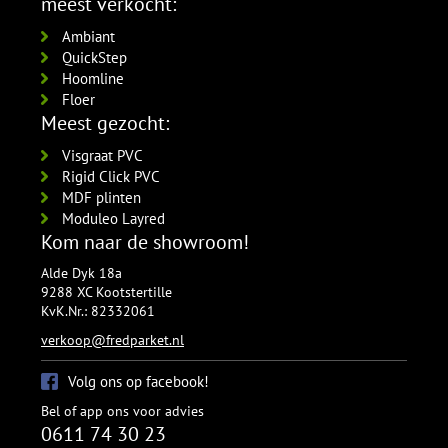
meest verkocht:
per lengte: 2.4 mm, € 14,95 p/st
zwart gefolied
Ambiant
5532.2210.19
QuickStep
per lengte: 2.4 mm, € 17,95 p/st
Hoomline
Floer
Meest gezocht:
Visgraat PVC
Rigid Click PVC
MDF plinten
Moduleo Layred
Kom naar de showroom!
Alde Dyk 18a
9288 XC Kootstertille
KvK.Nr.: 82332061
verkoop@fredparket.nl
Volg ons op facebook!
Bel of app ons voor advies
0611 74 30 23