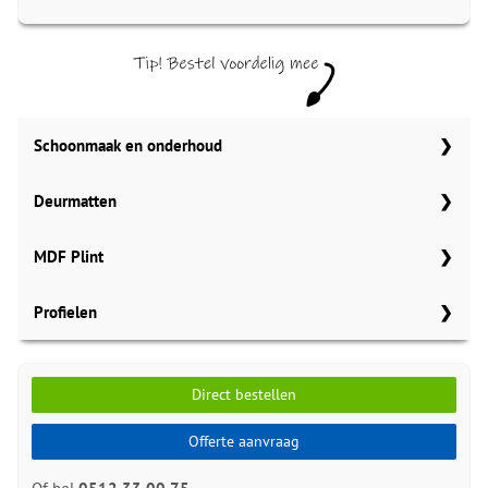
Schoonmaak en onderhoud
Aantal
Co Pro Schoonmaak PVC Reiniger
Deurmatten
4862
Meter
Gelasta carbon 99
MDF Plint
Meter
Gelasta bruin 148
Profielen
70x15 mm
Meter
Gelasta graniet 196
Meter
Meter
Aantal
Aantal
90x15 mm
PPC Hoekprofielen click PVC
MDF plinten 70x15 mm
Meter
Direct bestellen
6x21mm RVS click-pvc 69555
Amsterdam 70x15mm
Gelasta donkergrijs 198
Meter
Aantal
per lengte: 2500 mm, € 27,50 p/st
RAL9010 gelakt
120x15mm
MDF plinten 90x15 mm
5563.0720.19
Offerte aanvraag
Meter
Gelasta beige 49
PPC Hoekprofielen click PVC
Amsterdam 90x15mm
Meter
Aantal
per lengte: 2.4 mm, € 14,95 p/st
6x21mm Zilver click-pvc
RAL9010 gelakt
MDF plinten 120x15mm