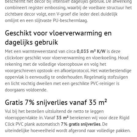
beschermt het decor bij intensief dagelijks gebruik. De afwerking
combineert register embossing, waarbij de voelbare structuur het
zichtbare decor volgt, een V-groef die ieder deel duidelijk
omlijnt en een slijtvaste PU-beschermlaag.
Geschikt voor vloerverwarming en
dagelijks gebruik
Met een warmteweerstand van circa
0,035 m² K/W
is deze
clickvloer geschikt voor vloerverwarming en vloerkoeling. Houd
rekening met de volledige vloeropbouw en volg het
voorgeschreven opstook- en afkoelprotocol. Het waterbestendige
oppervlak is eenvoudig te onderhouden. Regelmatig stofzuigen
en licht vochtig dweilen met een geschikte PVC-reiniger is
doorgaans voldoende.
Gratis 7% snijverlies vanaf 35 m²
Vul bij het bestellen uitsluitend de netto te leggen
vloeroppervlakte in. Vanaf
35 m²
berekenen wij voor deze Rigid
Click PVC plank automatisch
7% gratis snijverlies
. De
uiteindelijke hoeveelheid wordt afgerond naar volledige pakken.