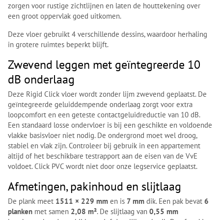
zorgen voor rustige zichtlijnen en laten de houttekening over
een groot oppervlak goed uitkomen.
Deze vloer gebruikt 4 verschillende dessins, waardoor herhaling
in grotere ruimtes beperkt blijft.
Zwevend leggen met geïntegreerde 10
dB onderlaag
Deze Rigid Click vloer wordt zonder lijm zwevend geplaatst. De
geïntegreerde geluiddempende onderlaag zorgt voor extra
loopcomfort en een geteste contactgeluidreductie van 10 dB.
Een standaard losse ondervloer is bij een geschikte en voldoende
vlakke basisvloer niet nodig. De ondergrond moet wel droog,
stabiel en vlak zijn. Controleer bij gebruik in een appartement
altijd of het beschikbare testrapport aan de eisen van de VvE
voldoet. Click PVC wordt niet door onze legservice geplaatst.
Afmetingen, pakinhoud en slijtlaag
De plank meet
1511 × 229 mm
en is
7 mm
dik. Een pak bevat
6
planken
met samen
2,08 m²
. De slijtlaag van
0,55 mm