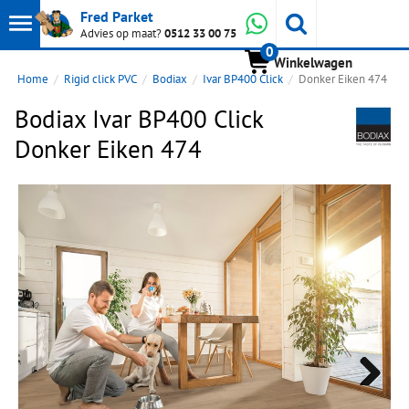
Toon
Whatsapp
Fred Parket
Zoeken
Advies op maat?
0512 33 00 75
0
hoofdmenu
Winkelwagen
Home
Rigid click PVC
Bodiax
Ivar BP400 Click
Donker Eiken 474
Bodiax Ivar BP400 Click
Donker Eiken 474