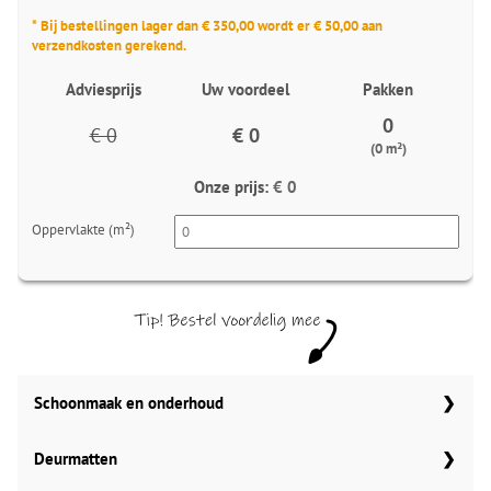
* Bij bestellingen lager dan € 350,00 wordt er € 50,00 aan
verzendkosten gerekend.
Adviesprijs
Uw voordeel
Pakken
0
€ 0
€ 0
(0 m²)
Onze prijs:
€ 0
Oppervlakte (m²)
Schoonmaak en onderhoud
Aantal
Co Pro Schoonmaak PVC Reiniger
Deurmatten
4862