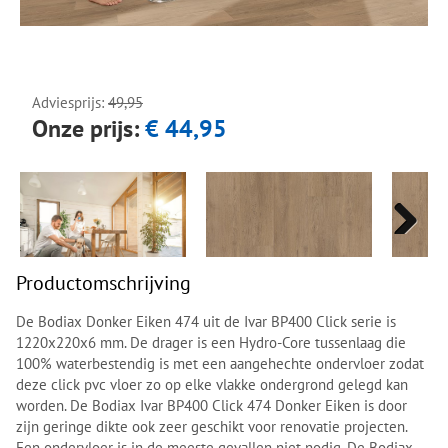
Next
Next
Adviesprijs:
49,95
Onze prijs:
€ 44,95
Next
Next
Productomschrijving
De Bodiax Donker Eiken 474 uit de Ivar BP400 Click serie is
1220x220x6 mm. De drager is een Hydro-Core tussenlaag die
100% waterbestendig is met een aangehechte ondervloer zodat
deze click pvc vloer zo op elke vlakke ondergrond gelegd kan
worden. De Bodiax Ivar BP400 Click 474 Donker Eiken is door
zijn geringe dikte ook zeer geschikt voor renovatie projecten.
Een ondervloer is in de meeste gevallen niet nodig. De Bodiax