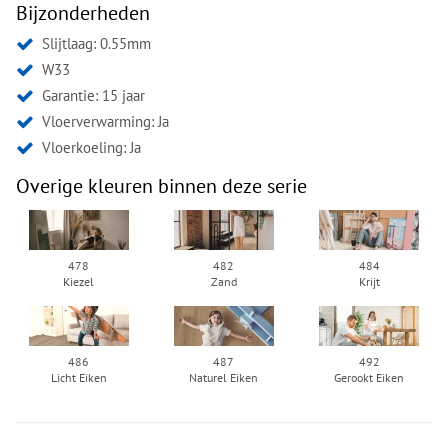
Bijzonderheden
Slijtlaag: 0.55mm
W33
Garantie: 15 jaar
Vloerverwarming: Ja
Vloerkoeling: Ja
Overige kleuren binnen deze serie
478
482
484
Kiezel
Zand
Krijt
486
487
492
Licht Eiken
Naturel Eiken
Gerookt Eiken