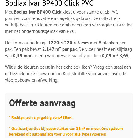
Bodiax Ivar BP400 Click PVC
Met
Bodiax Ivar BP400 Click
kiest u voor slanke click PVC
planken voor renovatie en dagelijks gebruik. De collectie is
verkrijgbaar in 7 kleuren en combineert een verzorgde uitstraling
met het onderhoudsgemak van PVC.
Het formaat bedraagt
1220 × 220 × 6 mm
met 8 planken per
pak. Een pak bevat
2,147 m² per pak
. De vloer heeft een slijtlaag
van
0,55 mm
en een warmteweerstand van circa
0,05 m² K/W
.
Wilt u de kleuren eerst in het echt bekijken? Vraag een staal aan
of bezoek onze showroom in Kootstertille voor advies over de
vloeropbouw en afwerking.
Offerte aanvraag
* Richtprijzen zijn geldig vanaf 35m².
* Gratis snijverlies bij oppervlaktes van 35m² en meer. Ons systeem
berekend dit automatisch voor u voor alle types vloeren!