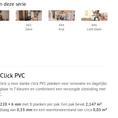
n deze serie
482
484
486
l
Zand
Krijt
Licht Eiken
Click PVC
iest u voor slanke click PVC planken voor renovatie en dagelijks
ijgbaar in 7 kleuren en combineert een verzorgde uitstraling met
C.
 220 × 6 mm
met 8 planken per pak. Een pak bevat
2,147 m²
ijtlaag van
0,55 mm
en een warmteweerstand van circa
0,05 m²