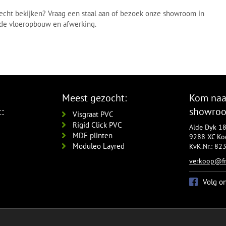
t echt bekijken? Vraag een staal aan of bezoek onze showroom in
r de vloeropbouw en afwerking.
Meest gezocht:
Kom naa
:
showro
Visgraat PVC
Rigid Click PVC
Alde Dyk 1
MDF plinten
9288 XC Koo
Moduleo Layred
KvK.Nr.: 8
verkoop@fr
Volg o