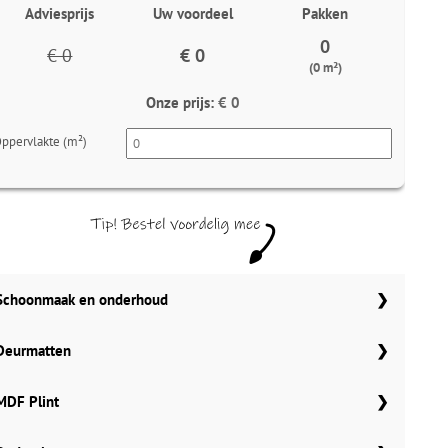
Adviesprijs
Uw voordeel
Pakken
0
€ 0
€ 0
(0 m²)
Onze prijs:
€ 0
ppervlakte (m²)
Schoonmaak en onderhoud
Aantal
Co Pro Schoonmaak PVC Reiniger
Deurmatten
4862
Meter
Gelasta carbon 99
MDF Plint
Meter
Gelasta bruin 148