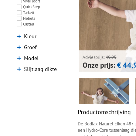
VivaFloors
QuickStep
Tarkett
Hebeta
Castell
Kleur
Groef
Model
Adviesprijs:
49,95
Onze prijs:
€ 44,
Slijtlaag dikte
Productomschrijving
De Bodiax Naturel Eiken 487 u
een Hydro-Core tussenlaag di