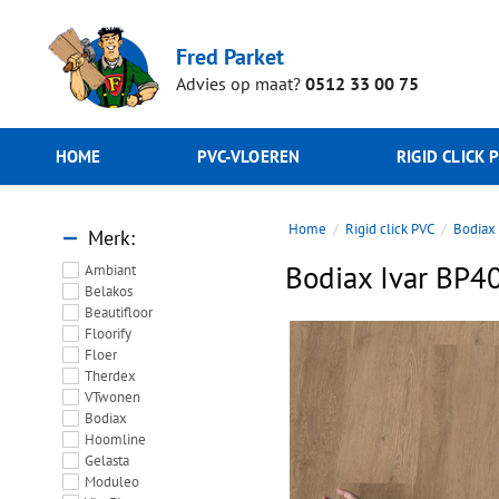
Fred Parket
Advies op maat?
0512 33 00 75
HOME
PVC-VLOEREN
RIGID CLICK 
Home
Rigid click PVC
Bodiax
Merk
Bodiax Ivar BP40
Ambiant
Belakos
Beautifloor
Floorify
Floer
Therdex
VTwonen
Bodiax
Hoomline
Gelasta
Moduleo