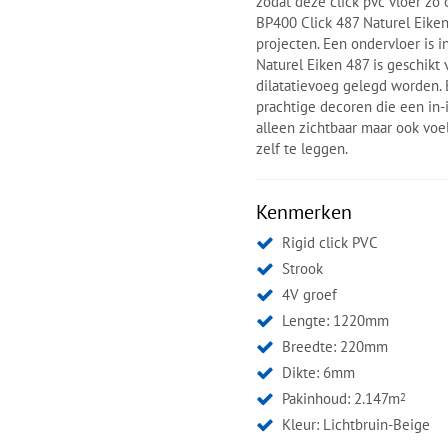
zodat deze click pvc vloer zo
BP400 Click 487 Naturel Eiken 
projecten. Een ondervloer is 
Naturel Eiken 487 is geschikt
dilatatievoeg gelegd worden. 
prachtige decoren die een in-i
alleen zichtbaar maar ook voe
zelf te leggen.
Kenmerken
Rigid click PVC
Strook
4V groef
Lengte: 1220mm
Breedte: 220mm
Dikte: 6mm
Pakinhoud: 2.147m
2
Kleur:
Lichtbruin-Beige