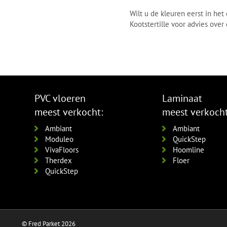
Wilt u de kleuren eerst in he
Kootstertille voor advies ove
PVC vloeren
Laminaat
meest verkocht:
meest verkocht
Ambiant
Ambiant
Moduleo
QuickStep
VivaFloors
Hoomline
Therdex
Floer
QuickStep
© Fred Parket 2026