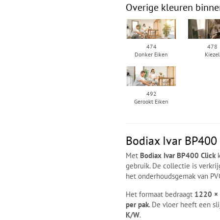
Overige kleuren binne
474
478
Donker Eiken
Kieze
492
Gerookt Eiken
Bodiax Ivar BP400 
Met
Bodiax Ivar BP400 Click
k
gebruik. De collectie is verkr
het onderhoudsgemak van PV
Het formaat bedraagt
1220 ×
per pak
. De vloer heeft een sl
K/W
.