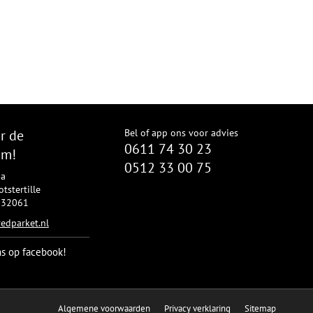
r de
Bel of app ons voor advies
0611 74 30 23
om!
0512 33 00 75
8a
tstertille
2332061
edparket.nl
ns op facebook!
Algemene voorwaarden
Privacy verklaring
Sitemap