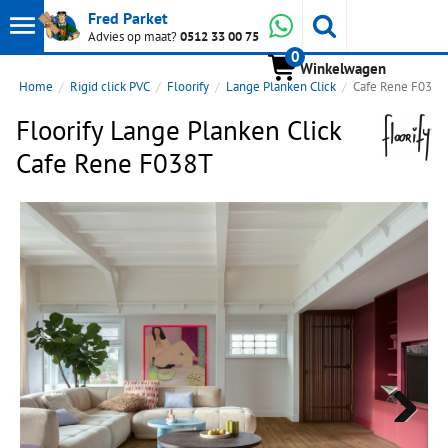
Toon
Whatsapp
Fred Parket
Zoeken
Advies op maat?
0512 33 00 75
0
hoofdmenu
Winkelwagen
Home
Rigid click PVC
Floorify
Lange Planken Click
Cafe Rene F038T
Floorify Lange Planken Click
Cafe Rene F038T