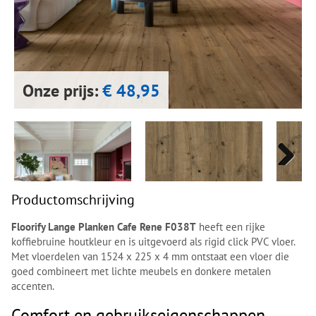
Next
Next
Onze prijs:
€ 48,95
Next
Next
Productomschrijving
Floorify Lange Planken Cafe Rene F038T
heeft een rijke
koffiebruine houtkleur en is uitgevoerd als rigid click PVC vloer.
Met vloerdelen van 1524 x 225 x 4 mm ontstaat een vloer die
goed combineert met lichte meubels en donkere metalen
accenten.
Comfort en gebruikseigenschappen