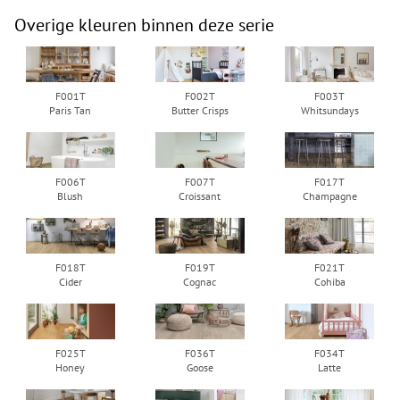
Overige kleuren binnen deze serie
F001T
F002T
F003T
Paris Tan
Butter Crisps
Whitsundays
F006T
F007T
F017T
Blush
Croissant
Champagne
F018T
F019T
F021T
Cider
Cognac
Cohiba
F025T
F036T
F034T
Honey
Goose
Latte