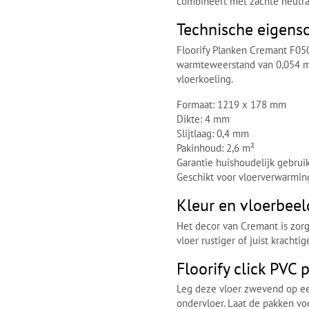
combineert met zachte neutra
Technische eigens
Floorify Planken Cremant F05
warmteweerstand van 0,054 m
vloerkoeling.
Formaat: 1219 x 178 mm
Dikte: 4 mm
Slijtlaag: 0,4 mm
Pakinhoud: 2,6 m²
Garantie huishoudelijk gebruik
Geschikt voor vloerverwarmin
Kleur en vloerbeel
Het decor van Cremant is zorgv
vloer rustiger of juist kracht
Floorify click PVC 
Leg deze vloer zwevend op een
ondervloer. Laat de pakken voo