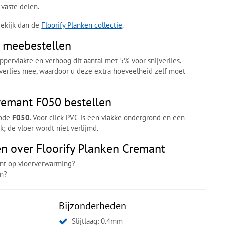
vaste delen.
Bekijk dan de
Floorify Planken collectie
.
l meebestellen
ppervlakte en verhoog dit aantal met 5% voor snijverlies.
ijverlies mee, waardoor u deze extra hoeveelheid zelf moet
remant F050 bestellen
code
F050
. Voor click PVC is een vlakke ondergrond en een
; de vloer wordt niet verlijmd.
n over Floorify Planken Cremant
ant op vloerverwarming?
en?
Bijzonderheden
Slijtlaag: 0.4mm