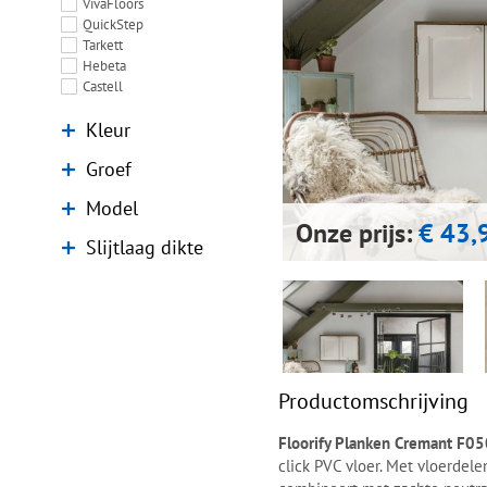
VivaFloors
QuickStep
Tarkett
Hebeta
Castell
Kleur
Groef
Model
Onze prijs:
€ 43,
Slijtlaag dikte
Productomschrijving
Floorify Planken Cremant F0
click PVC vloer. Met vloerdel