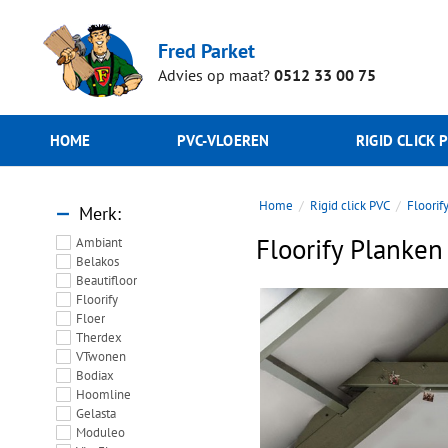
Fred Parket
Advies op maat?
0512 33 00 75
HOME
PVC-VLOEREN
RIGID CLICK 
Home
Rigid click PVC
Floorif
Merk
Floorify Planken
Ambiant
Belakos
Beautifloor
Floorify
Floer
Therdex
VTwonen
Bodiax
Hoomline
Gelasta
Moduleo