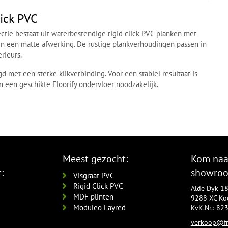
lick PVC
ectie bestaat uit waterbestendige rigid click PVC planken met
n een matte afwerking. De rustige plankverhoudingen passen in
rieurs.
 met een sterke klikverbinding. Voor een stabiel resultaat is
n een geschikte Floorify ondervloer noodzakelijk.
Meest gezocht:
Kom naa
:
showro
Visgraat PVC
Rigid Click PVC
Alde Dyk 1
MDF plinten
9288 XC Koo
Moduleo Layred
KvK.Nr.: 8
verkoop@fr