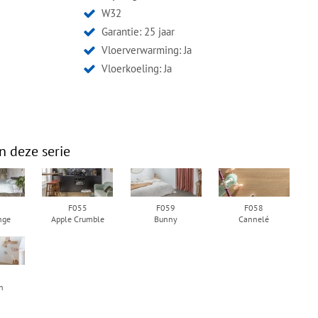
W32
Garantie: 25 jaar
Vloerverwarming: Ja
Vloerkoeling: Ja
n deze serie
F055
F059
F058
nge
Apple Crumble
Bunny
Cannelé
n