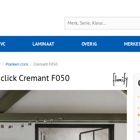
PVC
LAMINAAT
OVERIG
MERKE
y
Planken click
Cremant F050
 click Cremant F050
*
*
b
*
v