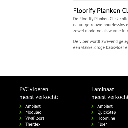
Floorify Planken C
De Floorify Planken Click coll
natuurgetrouwe houtdessins e
zowel moderne als warme inte
De vloer wordt zwevend gelegd
een vlakke, droge basisvloer e
PVC vloeren
Laminaat
meest verkocht:
meest verkocht
Ambiant
Ambiant
Moduleo
QuickStep
VivaFloors
Hoomline
Therdex
Floer