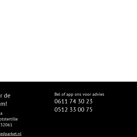
r de
Bel of app ons voor advies
0611 74 30 23
om!
0512 33 00 75
8a
tstertille
2332061
edparket.nl