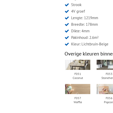
Strook
4V groef
Lengte: 1219mm
Breedte: 178mm
Dikte: 4mm
Pakinhoud: 2.6m
2
Kleur:
Lichtbruin-Beige
Overige kleuren binne
F051
F053
Coconut
Stonehe
F057
F056
Waffle
Popcor