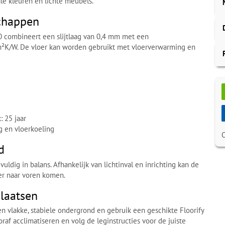
le kleuren en lichte meubels.
chappen
0 combineert een slijtlaag van 0,4 mm met een
²K/W. De vloer kan worden gebruikt met vloerverwarming en
: 25 jaar
g en vloerkoeling
d
uldig in balans. Afhankelijk van lichtinval en inrichting kan de
iger naar voren komen.
plaatsen
 vlakke, stabiele ondergrond en gebruik een geschikte Floorify
raf acclimatiseren en volg de leginstructies voor de juiste