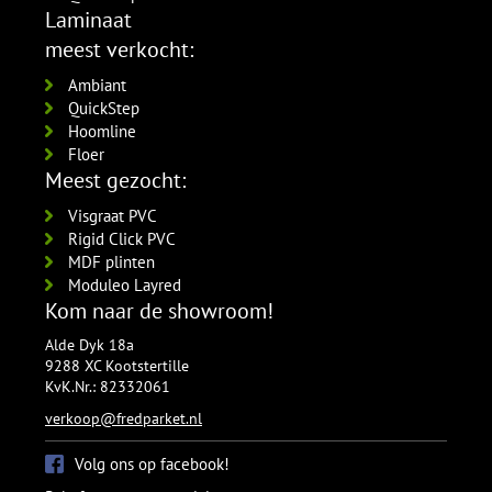
Laminaat
Zilver 4962311011
per lengte: 3000 mm, € 28,95 p/st
meest verkocht:
Ambiant
QuickStep
Hoomline
Floer
Meest gezocht:
Visgraat PVC
Rigid Click PVC
MDF plinten
Moduleo Layred
Kom naar de showroom!
Alde Dyk 18a
9288 XC Kootstertille
KvK.Nr.: 82332061
verkoop@fredparket.nl
Volg ons op facebook!