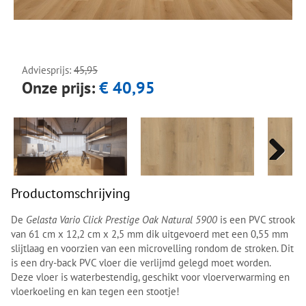
Next
Next
Adviesprijs:
45,95
Onze prijs:
€ 40,95
Next
Next
Productomschrijving
De
Gelasta Vario Click Prestige Oak Natural 5900
is een PVC strook
van 61 cm x 12,2 cm x 2,5 mm dik uitgevoerd met een 0,55 mm
slijtlaag en voorzien van een microvelling rondom de stroken. Dit
is een dry-back PVC vloer die verlijmd gelegd moet worden.
Deze vloer is waterbestendig, geschikt voor vloerverwarming en
vloerkoeling en kan tegen een stootje!