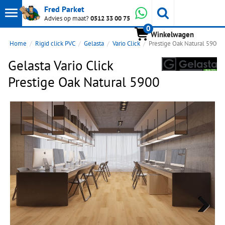
Toon
Whatsapp
Fred Parket
Zoeken
Advies op maat?
0512 33 00 75
0
hoofdmenu
Winkelwagen
Home
Rigid click PVC
Gelasta
Vario Click
Prestige Oak Natural 5900
Gelasta Vario Click
Prestige Oak Natural 5900