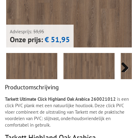
Next
Next
Adviesprijs:
59,95
Onze prijs:
€ 51,95
Next
Next
Productomschrijving
Tarkett Ultimate Click Highland Oak Arabica 260021012
is een
click PVC plank met een natuurlijke houtlook. Deze click PVC
vloer combineert de uitstraling van Tarkett met de praktische
voordelen van PVC: slijtvast, onderhoudsvriendelijk en
comfortabel in gebruik.
Tarkett Highland Oak Arabica