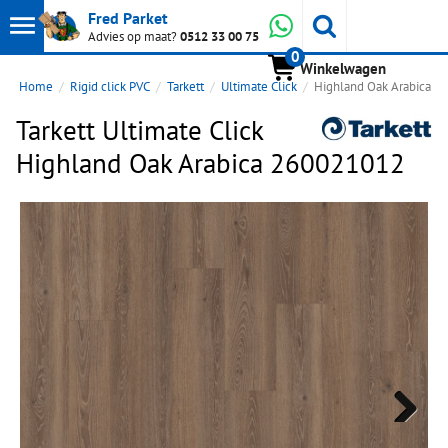
Toon
Whatsapp
Fred Parket
Zoeken
Advies op maat?
0512 33 00 75
0
hoofdmenu
Winkelwagen
Home
Rigid click PVC
Tarkett
Ultimate Click
Highland Oak Arabica 
Tarkett Ultimate Click
Highland Oak Arabica 260021012