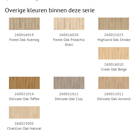
Overige kleuren binnen deze serie
260016019
260016020
260021023
Forest Oak Nutmeg
Forest Oak Pistachio
Highland Oak Smoke
Shell
260016010
Creek Oak Beige
260021014
260021012
260021011
Delicate Oak Toffee
Delicate Oak Clay
Delicate Oak Almond
260023005
Chatillon Oak Natural