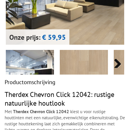
Next
Next
Onze prijs:
€ 59,95
Next
Next
Productomschrijving
Therdex Chevron Click 12042: rustige
natuurlijke houtlook
Met
Therdex Chevron Click 12042
kiest u voor rustige
houttinten met een natuurlijke, evenwichtige eikenuitstraling. De
rustige houttekening laat zich gemakkelijk combineren met
lichte, warme en donkere interieurmaterialen. Door de