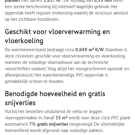
planken
met samen
1,617 m²
. De slijtlaag van
0,55 mm
biedt
een sterke bescherming bij intensief dagelijks gebruik. Het
oppervlak heeft register embossing waarbij de structuur aansluit
op het zichtbare houtdessin.
Geschikt voor vloerverwarming en
vloerkoeling
De warmteweerstand bedraagt circa
0,049 m² K/W
. Daardoor is
deze clickvloer geschikt voor vloerverwarming en vloerkoeling
wanneer de volledige vloeropbouw aan de technische
voorschriften voldoet. Volg altijd het voorgeschreven opstook- en
afkoelprotocol. Het waterbestendige PVC-oppervlak is
gemakkelijk schoon te houden.
Benodigde hoeveelheid en gratis
snijverlies
Vul bij het bestellen uitsluitend de netto te leggen
vloeroppervlakte in. Vanaf
35 m²
wordt voor deze click PVC plank
automatisch
7% gratis snijverlies
toegevoegd. De uiteindelijke
hoeveelheid wordt afgerond naar volledige pakken.