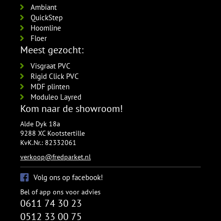
Ambiant
QuickStep
Hoomline
Floer
Meest gezocht:
Visgraat PVC
Rigid Click PVC
MDF plinten
Moduleo Layred
Kom naar de showroom!
Alde Dyk 18a
9288 XC Kootstertille
KvK.Nr.: 82332061
verkoop@fredparket.nl
Volg ons op facebook!
Bel of app ons voor advies
0611 74 30 23
0512 33 00 75