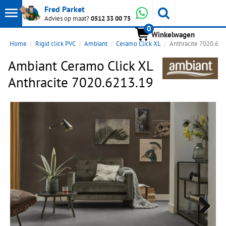
Toon
Whatsapp
Fred Parket
Zoeken
Advies op maat?
0512 33 00 75
0
hoofdmenu
Winkelwagen
Home
Rigid click PVC
Ambiant
Ceramo Click XL
Anthracite 7020.621
Ambiant Ceramo Click XL
Anthracite 7020.6213.19