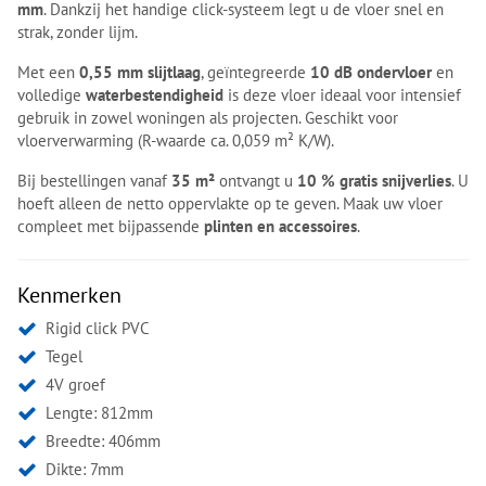
mm
. Dankzij het handige click-systeem legt u de vloer snel en
strak, zonder lijm.
Met een
0,55 mm slijtlaag
, geïntegreerde
10 dB ondervloer
en
volledige
waterbestendigheid
is deze vloer ideaal voor intensief
gebruik in zowel woningen als projecten. Geschikt voor
vloerverwarming (R-waarde ca. 0,059 m² K/W).
Bij bestellingen vanaf
35 m²
ontvangt u
10 % gratis snijverlies
. U
hoeft alleen de netto oppervlakte op te geven. Maak uw vloer
compleet met bijpassende
plinten en accessoires
.
Kenmerken
Rigid click PVC
Tegel
4V groef
Lengte: 812mm
Breedte: 406mm
Dikte: 7mm