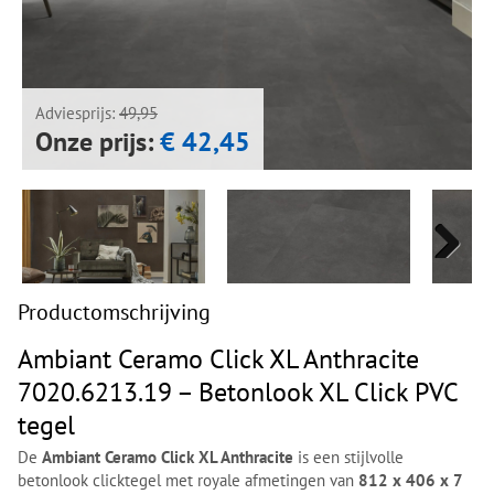
Next
Next
Adviesprijs:
49,95
Onze prijs:
€ 42,45
Next
Next
Productomschrijving
Ambiant Ceramo Click XL Anthracite
7020.6213.19 – Betonlook XL Click PVC
tegel
De
Ambiant Ceramo Click XL Anthracite
is een stijlvolle
betonlook clicktegel met royale afmetingen van
812 x 406 x 7