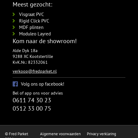
Meest gezocht:
Visgraat PVC
Rigid Click PVC
MDF plinten
Moduleo Layred
Kom naar de showroom!
Alde Dyk 18a
9288 XC Kootstertille
KvK.Nr.: 82332061
verkoop@fredparket.nl
Volg ons op facebook!
Bel of app ons voor advies
0611 74 30 23
0512 33 00 75
© Fred Parket
Algemene voorwaarden
Privacy verklaring