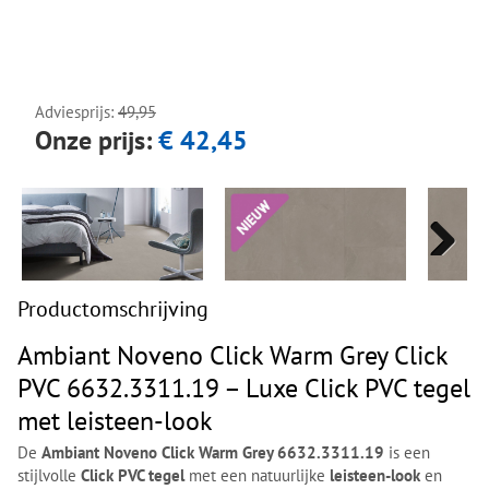
Next
Next
Adviesprijs:
49,95
Onze prijs:
€ 42,45
Next
Next
Productomschrijving
Ambiant Noveno Click Warm Grey Click
PVC 6632.3311.19 – Luxe Click PVC tegel
met leisteen-look
De
Ambiant Noveno Click Warm Grey 6632.3311.19
is een
stijlvolle
Click PVC tegel
met een natuurlijke
leisteen-look
en