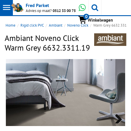
Toon
Whatsapp
Fred Parket
Zoeken
Advies op maat?
0512 33 00 75
0
hoofdmenu
Winkelwagen
Home
Rigid click PVC
Ambiant
Noveno Click
Warm Grey 6632.3311.
Ambiant Noveno Click
Warm Grey 6632.3311.19