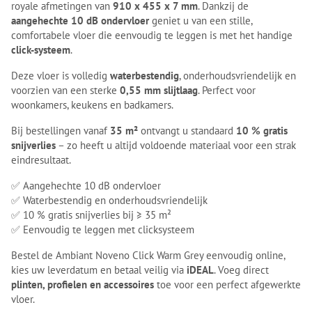
royale afmetingen van
910 x 455 x 7 mm
. Dankzij de
aangehechte 10 dB ondervloer
geniet u van een stille,
comfortabele vloer die eenvoudig te leggen is met het handige
click-systeem
.
Deze vloer is volledig
waterbestendig
, onderhoudsvriendelijk en
voorzien van een sterke
0,55 mm slijtlaag
. Perfect voor
woonkamers, keukens en badkamers.
Bij bestellingen vanaf
35 m²
ontvangt u standaard
10 % gratis
snijverlies
– zo heeft u altijd voldoende materiaal voor een strak
eindresultaat.
✅ Aangehechte 10 dB ondervloer
✅ Waterbestendig en onderhoudsvriendelijk
✅ 10 % gratis snijverlies bij ≥ 35 m²
✅ Eenvoudig te leggen met clicksysteem
Bestel de Ambiant Noveno Click Warm Grey eenvoudig online,
kies uw leverdatum en betaal veilig via
iDEAL
. Voeg direct
plinten, profielen en accessoires
toe voor een perfect afgewerkte
vloer.