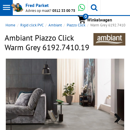
Toon
Whatsapp
Fred Parket
Zoeken
Advies op maat?
0512 33 00 75
0
hoofdmenu
Winkelwagen
Home
Rigid click PVC
Ambiant
Piazzo Click
Warm Grey 6192.7410.1
Ambiant Piazzo Click
Warm Grey 6192.7410.19