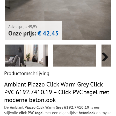
Next
Next
Adviesprijs:
49,95
Onze prijs:
€ 42,45
Next
Next
Productomschrijving
Ambiant Piazzo Click Warm Grey Click
PVC 6192.7410.19 – Click PVC tegel met
moderne betonlook
De
Ambiant Piazzo Click Warm Grey 6192.7410.19
is een
stijlvolle
click PVC tegel
met een eigentijdse
betonlook
en royale