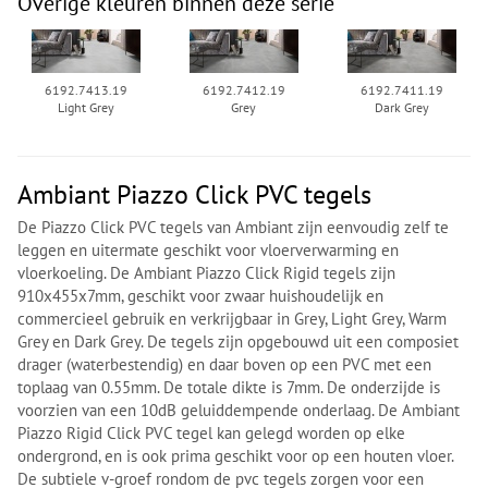
Overige kleuren binnen deze serie
6192.7413.19
6192.7412.19
6192.7411.19
Light Grey
Grey
Dark Grey
Ambiant Piazzo Click PVC tegels
De Piazzo Click PVC tegels van Ambiant zijn eenvoudig zelf te
leggen en uitermate geschikt voor vloerverwarming en
vloerkoeling. De Ambiant Piazzo Click Rigid tegels zijn
910x455x7mm, geschikt voor zwaar huishoudelijk en
commercieel gebruik en verkrijgbaar in Grey, Light Grey, Warm
Grey en Dark Grey. De tegels zijn opgebouwd uit een composiet
drager (waterbestendig) en daar boven op een PVC met een
toplaag van 0.55mm. De totale dikte is 7mm. De onderzijde is
voorzien van een 10dB geluiddempende onderlaag. De Ambiant
Piazzo Rigid Click PVC tegel kan gelegd worden op elke
ondergrond, en is ook prima geschikt voor op een houten vloer.
De subtiele v-groef rondom de pvc tegels zorgen voor een