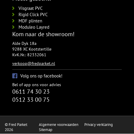
Visgraat PVC
Rigid Click PVC
MDF plinten
Moduleo Layred
Kom naar de showroom!
Alde Dyk 18a
9288 XC Kootstertille
KvK.Nr.: 82332061
verkoop@fredparket.nl
Volg ons op facebook!
Bel of app ons voor advies
0611 74 30 23
0512 33 00 75
© Fred Parket
Algemene voorwaarden
Privacy verklaring
2026
Sitemap