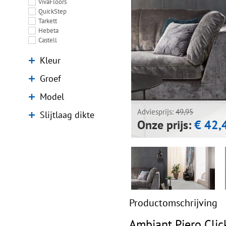
VivaFloors
QuickStep
Tarkett
Hebeta
Castell
Kleur
Groef
Model
Adviesprijs:
49,95
Slijtlaag dikte
Onze prijs:
€ 42,
Productomschrijving
Ambiant Piero Clic