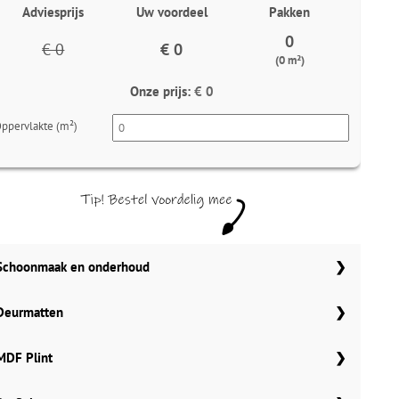
Adviesprijs
Uw voordeel
Pakken
0
€ 0
€ 0
(0 m²)
Onze prijs:
€ 0
ppervlakte (m²)
Schoonmaak en onderhoud
Aantal
Co Pro Schoonmaak PVC Reiniger
Deurmatten
4862
Meter
Gelasta carbon 99
MDF Plint
Meter
Gelasta bruin 148