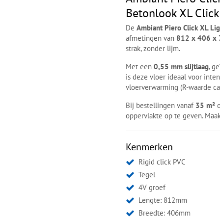
Betonlook XL Click
De
Ambiant Piero Click XL Li
afmetingen van
812 x 406 x
strak, zonder lijm.
Met een
0,55 mm slijtlaag
, g
is deze vloer ideaal voor inte
vloerverwarming (R-waarde ca
Bij bestellingen vanaf
35 m²
o
oppervlakte op te geven. Maa
Kenmerken
Rigid click PVC
Tegel
4V groef
Lengte: 812mm
Breedte: 406mm