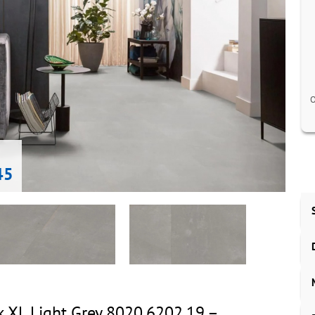
O
45
k XL Light Grey 8020.6202.19 –