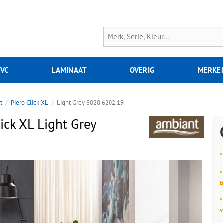
PVC
LAMINAAT
OVERIG
MERKE
t
Piero Click XL
Light Grey 8020.6202.19
ick XL Light Grey
*
*
b
*
v