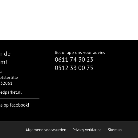
r de
Bel of app ons voor advies
0611 74 30 23
om!
0512 33 00 75
8a
tstertille
2332061
edparket.nl
ns op facebook!
Algemene voorwaarden
Privacy verklaring
Sitemap