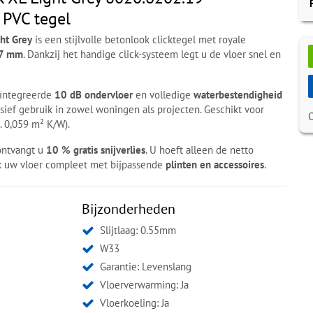
 PVC tegel
ght Grey
is een stijlvolle betonlook clicktegel met royale
 7 mm
. Dankzij het handige click-systeem legt u de vloer snel en
eïntegreerde
10 dB ondervloer
en volledige
waterbestendigheid
nsief gebruik in zowel woningen als projecten. Geschikt voor
. 0,059 m² K/W).
ntvangt u
10 % gratis snijverlies
. U hoeft alleen de netto
k uw vloer compleet met bijpassende
plinten en accessoires
.
Bijzonderheden
Slijtlaag: 0.55mm
W33
Garantie: Levenslang
Vloerverwarming: Ja
Vloerkoeling: Ja