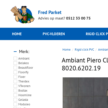
Fred Parket
Advies op maat?
0512 33 00 75
HOME
PVC-VLOEREN
RIGID CLICK 
Home
Rigid click PVC
Ambian
Merk
Ambiant Piero Cl
Ambiant
Belakos
8020.6202.19
Beautifloor
Floorify
Floer
Therdex
VTwonen
Bodiax
Hoomline
Gelasta
Moduleo