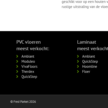
geschikt voor op een houten v
rustige uitstraling van de vloer
PVC vloeren
Laminaat
meest verkocht:
meest verkocht
Ambiant
Ambiant
Moduleo
QuickStep
VivaFloors
Hoomline
Therdex
Floer
QuickStep
© Fred Parket 2026