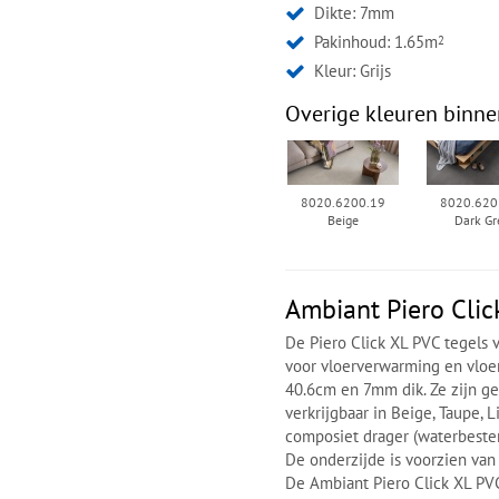
Dikte: 7mm
Pakinhoud: 1.65m
2
Kleur:
Grijs
Overige kleuren binne
8020.6200.19
8020.620
Beige
Dark Gr
Ambiant Piero Clic
De Piero Click XL PVC tegels 
voor vloerverwarming en vloer
40.6cm en 7mm dik. Ze zijn g
verkrijgbaar in Beige, Taupe, 
composiet drager (waterbeste
De onderzijde is voorzien va
De Ambiant Piero Click XL PV