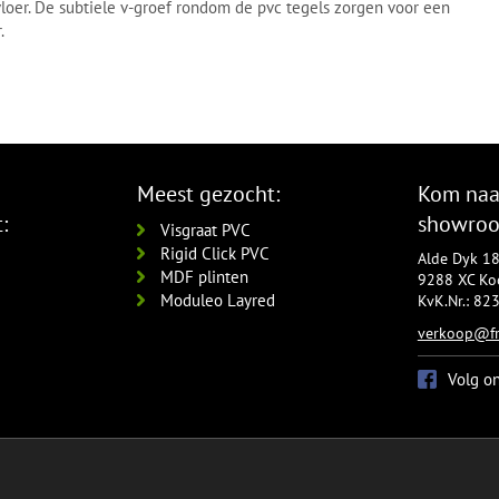
loer. De subtiele v-groef rondom de pvc tegels zorgen voor een
.
Meest gezocht:
Kom naa
:
showro
Visgraat PVC
Rigid Click PVC
Alde Dyk 1
MDF plinten
9288 XC Koo
Moduleo Layred
KvK.Nr.: 8
verkoop@fr
Volg o