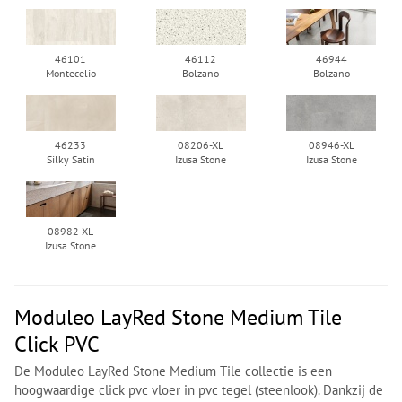
46101
46112
46944
Montecelio
Bolzano
Bolzano
46233
08206-XL
08946-XL
Silky Satin
Izusa Stone
Izusa Stone
08982-XL
Izusa Stone
Moduleo LayRed Stone Medium Tile
Click PVC
De Moduleo LayRed Stone Medium Tile collectie is een
hoogwaardige click pvc vloer in pvc tegel (steenlook). Dankzij de