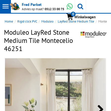
Toon
Whatsapp
Fred Parket
Zoeken
Advies op maat?
0512 33 00 75
0
hoofdmenu
Winkelwagen
Home
Rigid click PVC
Moduleo
LayRed Stone Medium Tile
Montecel
Moduleo LayRed Stone
Medium Tile Montecelio
46251