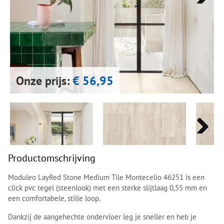
Next
Next
Onze prijs:
€ 56,95
Next
Next
Productomschrijving
Moduleo LayRed Stone Medium Tile Montecelio 46251 is een
click pvc tegel (steenlook) met een sterke slijtlaag 0,55 mm en
een comfortabele, stille loop.
Dankzij de aangehechte ondervloer leg je sneller en heb je