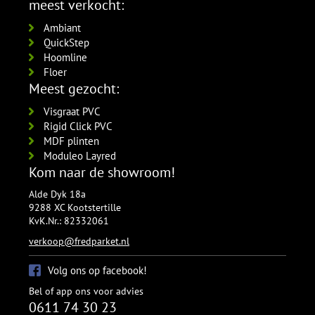
Amsterdam 120x15mm
meest verkocht:
per lengte: 2.4 mm, € 14,95 p/st
zwart gefolied
Ambiant
5532.2210.19
QuickStep
per lengte: 2.4 mm, € 17,95 p/st
Hoomline
Floer
Meest gezocht:
Visgraat PVC
Rigid Click PVC
MDF plinten
Moduleo Layred
Kom naar de showroom!
Alde Dyk 18a
9288 XC Kootstertille
KvK.Nr.: 82332061
verkoop@fredparket.nl
Volg ons op facebook!
Bel of app ons voor advies
0611 74 30 23