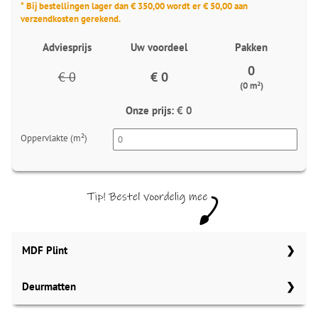
* Bij bestellingen lager dan € 350,00 wordt er € 50,00 aan
verzendkosten gerekend.
Adviesprijs
Uw voordeel
Pakken
0
€ 0
€ 0
(0 m²)
Onze prijs:
€ 0
Oppervlakte (m²)
MDF Plint
Deurmatten
70x15 mm
Meter
Aantal
Meter
Gelasta bruin 148