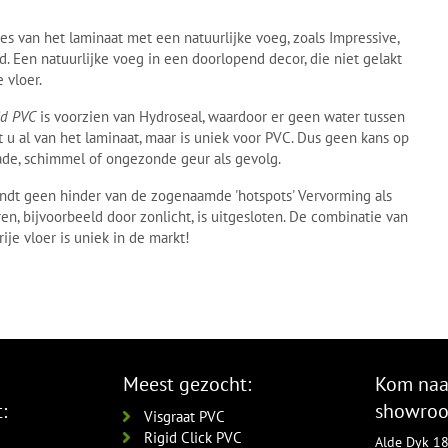
es van het laminaat met een natuurlijke voeg, zoals Impressive,
. Een natuurlijke voeg in een doorlopend decor, die niet gelakt
 vloer.
id PVC
is voorzien van Hydroseal, waardoor er geen water tussen
u al van het laminaat, maar is uniek voor PVC. Dus geen kans op
ade, schimmel of ongezonde geur als gevolg.
rvindt geen hinder van de zogenaamde 'hotspots' Vervorming als
n, bijvoorbeeld door zonlicht, is uitgesloten. De combinatie van
ije vloer is uniek in de markt!
Meest gezocht:
Kom naa
:
showro
Visgraat PVC
Rigid Click PVC
Alde Dyk 1