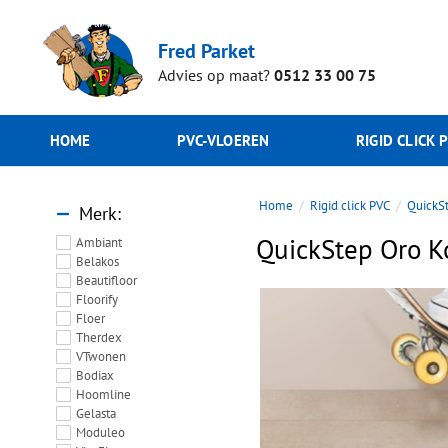
Fred Parket
Advies op maat?
0512 33 00 75
HOME
PVC-VLOEREN
RIGID CLICK 
Home
Rigid click PVC
QuickS
Merk
QuickStep Oro K
Ambiant
Belakos
Beautifloor
Floorify
Floer
Therdex
VTwonen
Bodiax
Hoomline
Gelasta
Moduleo