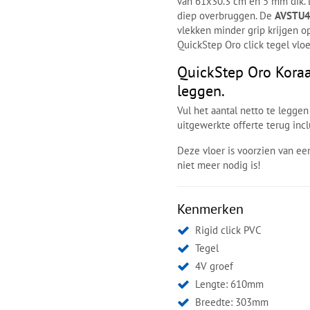
van 61x30.3 cm en 5 mm dik.
diep overbruggen. De
AVSTU4
vlekken minder grip krijgen o
QuickStep Oro click tegel vl
QuickStep Oro Koraa
leggen.
Vul het aantal netto te leggen
uitgewerkte offerte terug incl
Deze vloer is voorzien van e
niet meer nodig is!
Kenmerken
Rigid click PVC
Tegel
4V groef
Lengte: 610mm
Breedte: 303mm