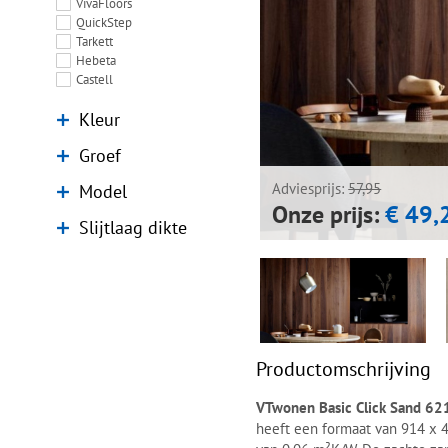
VivaFloors
QuickStep
Tarkett
Hebeta
Castell
Kleur
Groef
Model
Adviesprijs:
57,95
Onze prijs:
€ 49,
Slijtlaag dikte
Productomschrijving
VTwonen Basic Click Sand 6
heeft een formaat van 914 x 