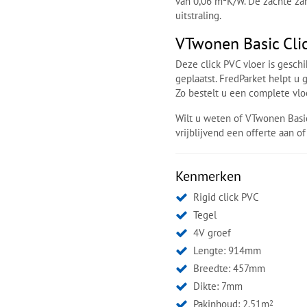
van 0,06 m²K/W. De zachte za
uitstraling.
VTwonen Basic Clic
Deze click PVC vloer is gesch
geplaatst. FredParket helpt u 
Zo bestelt u een complete vlo
Wilt u weten of VTwonen Basic
vrijblijvend een offerte aan o
Kenmerken
Rigid click PVC
Tegel
4V groef
Lengte: 914mm
Breedte: 457mm
Dikte: 7mm
Pakinhoud: 2.51m
2