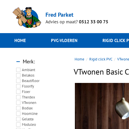
Fred Parket
Advies op maat?
0512 33 00 75
HOME
PVC-VLOEREN
RIGID CLICK 
Home
Rigid click PVC
VTwon
Merk
VTwonen Basic 
Ambiant
Belakos
Beautifloor
Floorify
Floer
Therdex
VTwonen
Bodiax
Hoomline
Gelasta
Moduleo