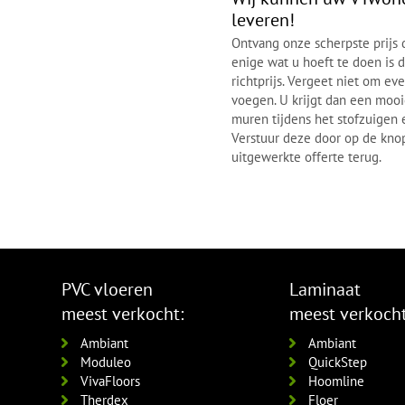
leveren!
Ontvang onze scherpste prijs d
enige wat u hoeft te doen is d
richtprijs. Vergeet niet om ev
voegen. U krijgt dan een moo
muren tijdens het stofzuigen 
Verstuur deze door op de knop 
uitgewerkte offerte terug.
PVC vloeren
Laminaat
meest verkocht:
meest verkocht
Ambiant
Ambiant
Moduleo
QuickStep
VivaFloors
Hoomline
Therdex
Floer