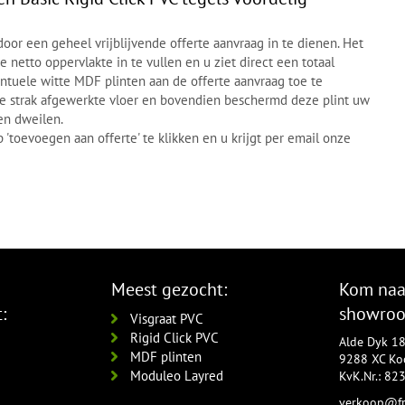
oor een geheel vrijblijvende offerte aanvraag in te dienen. Het
e netto oppervlakte in te vullen en u ziet direct een totaal
entuele witte MDF plinten aan de offerte aanvraag toe te
ie strak afgewerkte vloer en bovendien beschermd deze plint uw
en dweilen.
'toevoegen aan offerte' te klikken en u krijgt per email onze
Meest gezocht:
Kom naa
:
showro
Visgraat PVC
Rigid Click PVC
Alde Dyk 1
MDF plinten
9288 XC Koo
Moduleo Layred
KvK.Nr.: 8
verkoop@fr