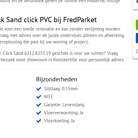
ndtint en de betonlook geven de ruimte een moderne, rustige
k Sand click PVC bij FredParket
ikt voor een snelle renovatie en kan zonder verlijming worden
graag met advies over de juiste ondervloer, plinten en afwerking.
eroplossing die past bij uw woning of project.
 Click Sand 6212.8253.19 geschikt is voor uw ruimte? Vraag
f bezoek onze showroom in Kootstertille voor persoonlijk advies.
Bijzonderheden
Slijtlaag: 0.55mm
W33
Garantie: Levenslang
Vloerverwarming: Ja
Vloerkoeling: Ja