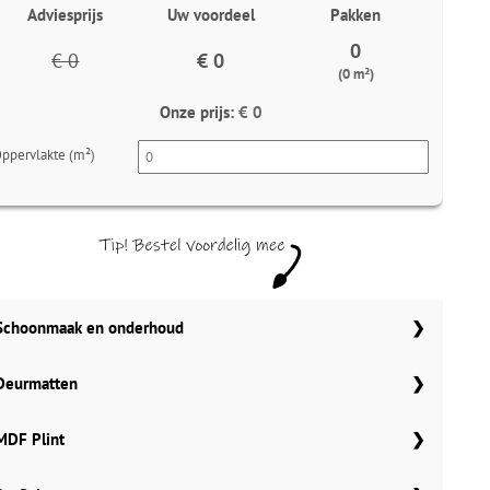
Adviesprijs
Uw voordeel
Pakken
0
€ 0
€ 0
(0 m²)
Onze prijs:
€ 0
ppervlakte (m²)
Schoonmaak en onderhoud
Aantal
Co Pro Schoonmaak PVC Reiniger
Deurmatten
4862
Meter
Gelasta carbon 99
MDF Plint
Meter
Gelasta bruin 148