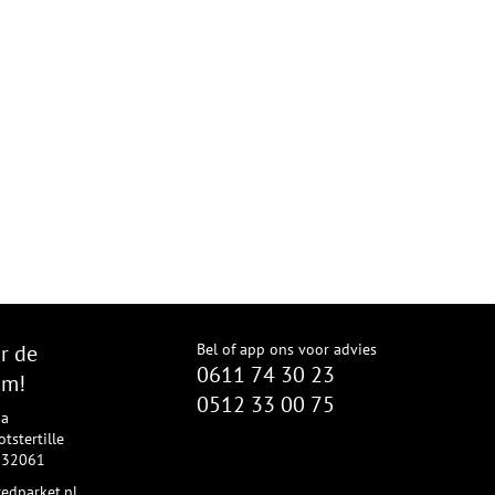
r de
Bel of app ons voor advies
0611 74 30 23
om!
0512 33 00 75
8a
tstertille
2332061
edparket.nl