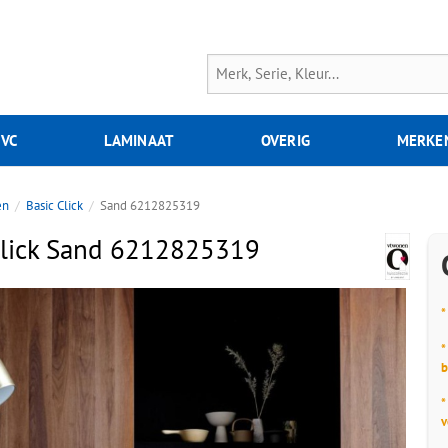
PVC
LAMINAAT
OVERIG
MERKE
en
Basic Click
Sand 6212825319
Click Sand 6212825319
*
*
b
*
v