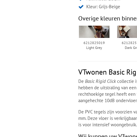
Kleur:
Grijs-Beige
Overige kleuren binne
6212825019
6212825
Light Grey
Dark Gr
VTwonen Basic Rigi
De
Basic Rigid Click
collectie 
hebben de uitstraling van ee
rechthoekige tegel heeft een
aangehechte 10dB ondervloer
De PVC tegels zijn voorzien v
mm. Deze vloer is verkrijgbaar
is voor intensief woongebruik
Wij kunnen uw VTwonen