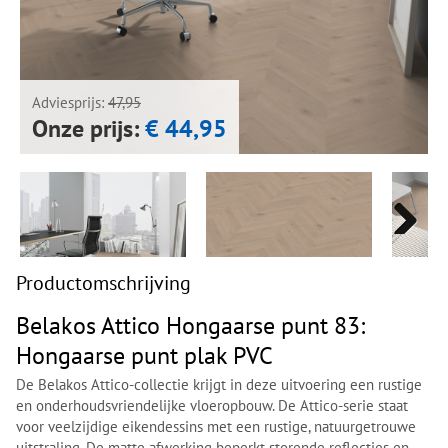
Next
Next
Adviesprijs:
47,95
Onze prijs:
€ 44,95
Next
Next
Productomschrijving
Belakos Attico Hongaarse punt 83:
Hongaarse punt plak PVC
De Belakos Attico-collectie krijgt in deze uitvoering een rustige
en onderhoudsvriendelijke vloeropbouw. De Attico-serie staat
voor veelzijdige eikendessins met een rustige, natuurgetrouwe
uitstraling. De matte afwerking beperkt storende reflecties en