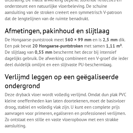
ondersteunt een natuurlijke vloerbeleving. De schuine
aansluiting van de stroken creëert een symmetrisch V-patroon
dat de lengtelijnen van de ruimte benadrukt.
Afmetingen, pakinhoud en slijtlaag
De Hongaarse-puntstrook meet
560 × 99 mm
en is
2,5 mm
dik.
Een pak bevat
20 Hongaarse-puntstroken
met samen
1,11 m²
.
De slijtlaag van
0,55 mm
beschermt het decor bij intensief
dagelijks gebruik. De afwerking combineert een V-groef die ieder
deel duidelijk omlijnt en een slijtvaste PU-beschermlaag.
Verlijmd leggen op een geëgaliseerde
ondergrond
Deze dryback vloer wordt volledig verlijmd. Omdat dun plak PVC
kleine oneffenheden kan laten doortekenen, moet de basisvloer
droog, stabiel en volledig vlak zijn. U kunt een complete prijs
aanvragen voor primeren, egaliseren en professioneel verlijmen.
Zo ontstaat een stille en vaste vloeropbouw met een strakke
aansluiting.