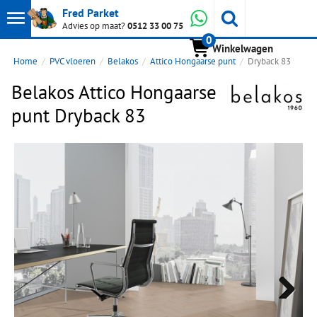
Toon
Whatsapp
Fred Parket
Zoeken
Advies op maat?
0512 33 00 75
0
hoofdmenu
Winkelwagen
Home
PVC vloeren
Belakos
Attico Hongaarse punt
Dryback 83
Belakos Attico Hongaarse
punt Dryback 83