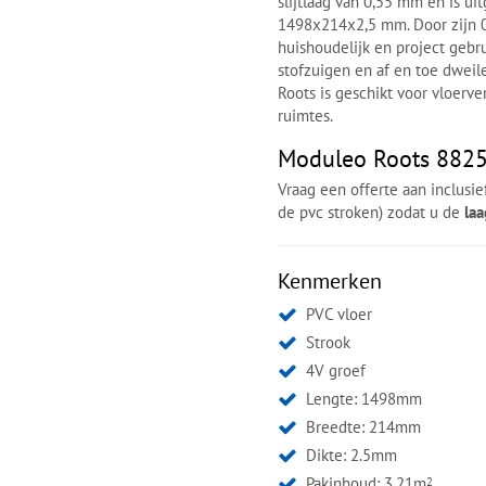
slijtlaag van 0,55 mm en is u
1498x214x2,5 mm. Door zijn 0,
huishoudelijk en project gebr
stofzuigen en af en toe dweil
Roots is geschikt voor vloerv
ruimtes.
Moduleo Roots 88251
Vraag een offerte aan inclusi
de pvc stroken) zodat u de
la
Kenmerken
PVC vloer
Strook
4V groef
Lengte: 1498mm
Breedte: 214mm
Dikte: 2.5mm
Pakinhoud: 3.21m
2