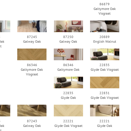
86879
Galtymore Oak
Visgraat
5
87245
87250
20889
Oak
Galway Oak
Galway Oak
English Walnut
at
86346
86346
22835
Galtymore Oak
Galtymore Oak
Glyde Oak Visgraat
Visgraat
22835
22831
Glyde Oak
Glyde Oak Visgraat
3
87243
22221
22221
Oak
Galway Oak
Glyde Oak Visgraat
Glyde Oak
at