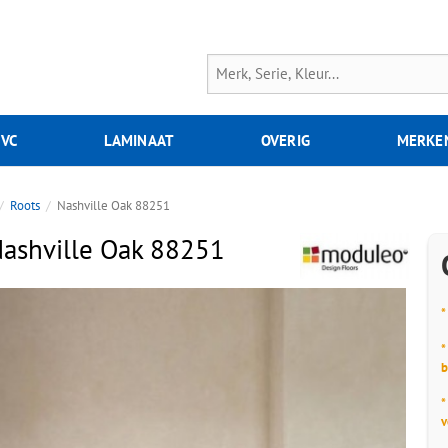
PVC
LAMINAAT
OVERIG
MERKE
Roots
Nashville Oak 88251
ashville Oak 88251
*
*
b
*
v