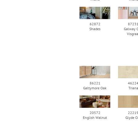
62872
8723
Shades
Galway 
Visgra
86221
4622
Galtymore Oak
Trian
20572
2221
English Walnut
Glyde O