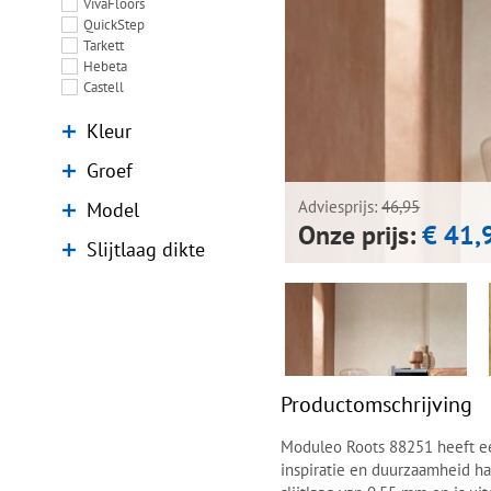
VivaFloors
QuickStep
Tarkett
Hebeta
Castell
Kleur
Groef
Model
Adviesprijs:
46,95
Onze prijs:
€ 41,
Slijtlaag dikte
Productomschrijving
Moduleo Roots 88251 heeft een
inspiratie en duurzaamheid h