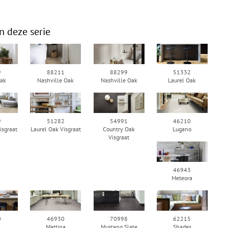
n deze serie
9
88211
88299
51332
Oak
Nashville Oak
Nashville Oak
Laurel Oak
9
51282
54991
46210
isgraat
Laurel Oak Visgraat
Country Oak
Lugano
Visgraat
46943
Meteora
0
46930
70998
62215
a
Mattina
Mustang Slate
Shades