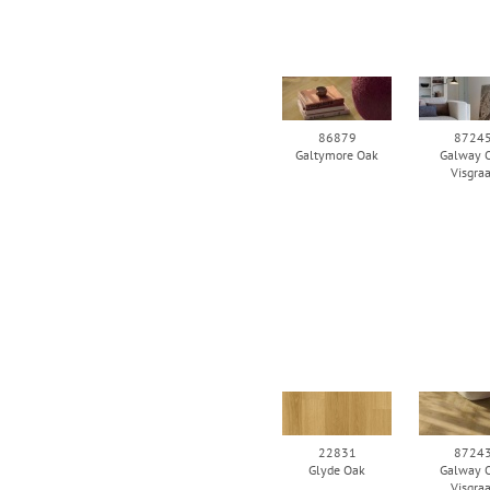
86879
8724
Galtymore Oak
Galway 
Visgra
22831
8724
Glyde Oak
Galway 
Visgra