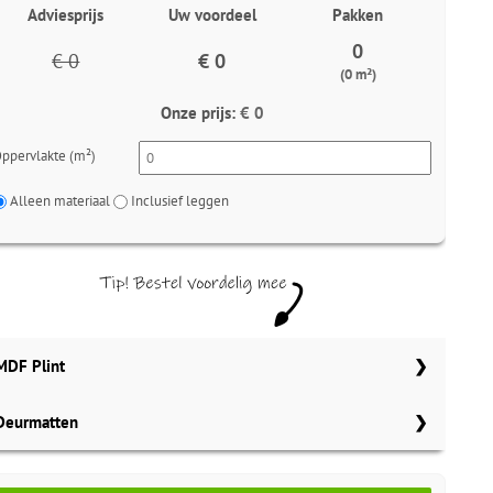
Adviesprijs
Uw voordeel
Pakken
0
€ 0
€ 0
(0 m²)
Onze prijs:
€ 0
ppervlakte (m²)
Alleen materiaal
Inclusief leggen
MDF Plint
Deurmatten
70x12 mm
Meter
Aantal
Meter
Gelasta bruin 148
90x12 mm
MDF plinten 70x12 mm