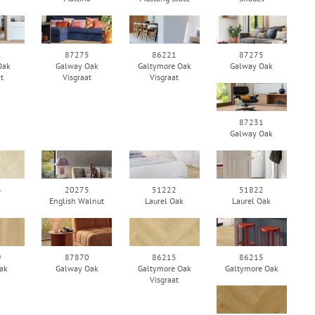
1
87275
86221
87275
Oak
Galway Oak
Galtymore Oak
Galway Oak
at
Visgraat
Visgraat
87231
Galway Oak
4
20275
51222
51822
a
English Walnut
Laurel Oak
Laurel Oak
9
87870
86215
86215
ak
Galway Oak
Galtymore Oak
Galtymore Oak
Visgraat