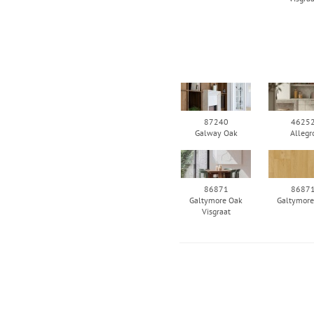
87240
4625
Galway Oak
Allegr
86871
8687
Galtymore Oak
Galtymore
Visgraat