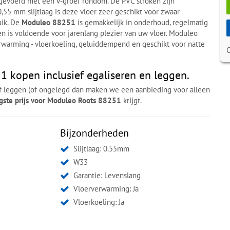
itgevoerd met een v-groef rondom. De PVC stroken zijn
55 mm slijtlaag is deze vloer zeer geschikt voor zwaar
uik. De
Moduleo 88251
is gemakkelijk in onderhoud, regelmatig
en is voldoende voor jarenlang plezier van uw vloer. Moduleo
erwarming - vloerkoeling, geluiddempend en geschikt voor natte
 kopen inclusief egaliseren en leggen.
ef leggen (of ongelegd dan maken we een aanbieding voor alleen
agste prijs voor Moduleo Roots 88251
krijgt.
Bijzonderheden
Slijtlaag: 0.55mm
W33
Garantie: Levenslang
Vloerverwarming: Ja
Vloerkoeling: Ja