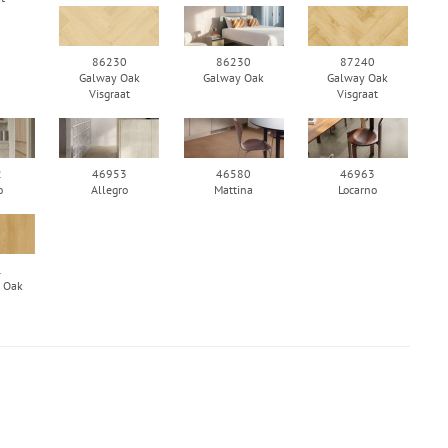
86230
86230
87240
Galway Oak
Galway Oak
Galway Oak
Visgraat
Visgraat
2
46953
46580
46963
o
Allegro
Mattina
Locarno
1
 Oak