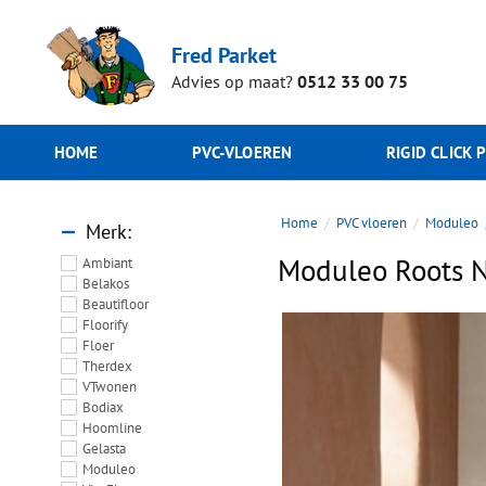
Fred Parket
Advies op maat?
0512 33 00 75
HOME
PVC-VLOEREN
RIGID CLICK 
Home
PVC vloeren
Moduleo
Merk
Moduleo Roots N
Ambiant
Belakos
Beautifloor
Floorify
Floer
Therdex
VTwonen
Bodiax
Hoomline
Gelasta
Moduleo