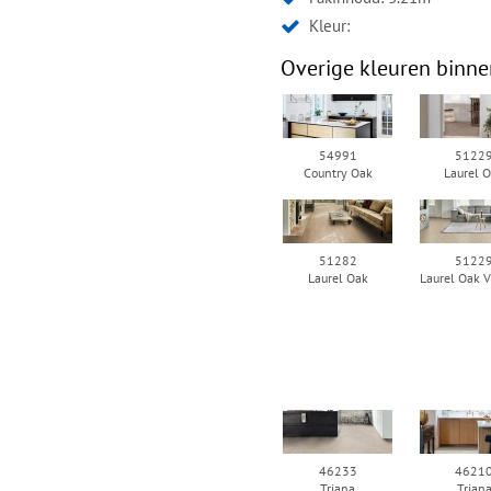
Kleur:
Overige kleuren binne
54991
5122
Country Oak
Laurel 
51282
5122
Laurel Oak
Laurel Oak V
46233
4621
Triana
Trian