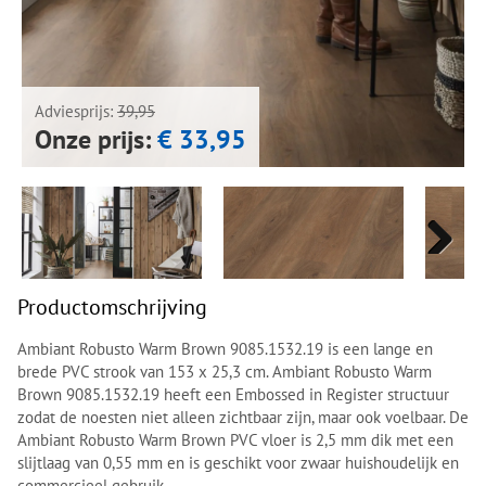
Next
Next
Adviesprijs:
39,95
Onze prijs:
€ 33,95
Next
Next
Productomschrijving
Ambiant Robusto Warm Brown 9085.1532.19 is een lange en
brede PVC strook van 153 x 25,3 cm. Ambiant Robusto Warm
Brown 9085.1532.19 heeft een Embossed in Register structuur
zodat de noesten niet alleen zichtbaar zijn, maar ook voelbaar. De
Ambiant Robusto Warm Brown PVC vloer is 2,5 mm dik met een
slijtlaag van 0,55 mm en is geschikt voor zwaar huishoudelijk en
commercieel gebruik.