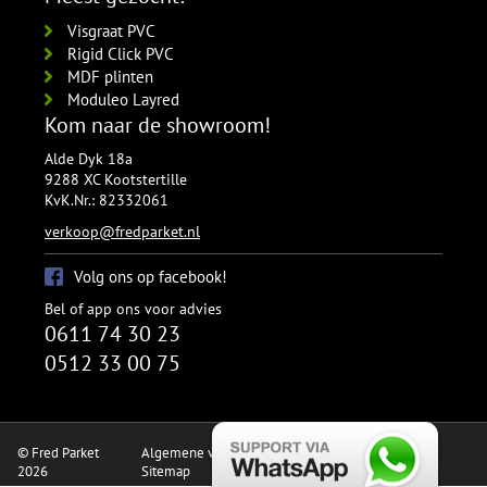
Visgraat PVC
Rigid Click PVC
MDF plinten
Moduleo Layred
Kom naar de showroom!
Alde Dyk 18a
9288 XC Kootstertille
KvK.Nr.: 82332061
verkoop@fredparket.nl
Volg ons op facebook!
Bel of app ons voor advies
0611 74 30 23
0512 33 00 75
© Fred Parket
Algemene voorwaarden
Privacy verklaring
2026
Sitemap