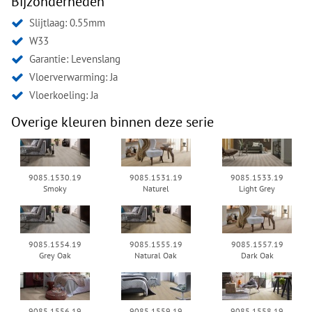
Bijzonderheden
Slijtlaag: 0.55mm
W33
Garantie: Levenslang
Vloerverwarming: Ja
Vloerkoeling: Ja
Overige kleuren binnen deze serie
9085.1530.19
9085.1531.19
9085.1533.19
Smoky
Naturel
Light Grey
9085.1554.19
9085.1555.19
9085.1557.19
Grey Oak
Natural Oak
Dark Oak
9085.1556.19
9085.1559.19
9085.1558.19